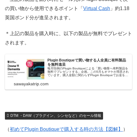
の買い物から使用できるポイント「
Virtual Cash
」約1.18
英国ポンド分が進呈されます。
＊上記の製品を購入時に、以下の製品が無料でプレゼント
されます。
Plugin Boutiqueで買い物する人全員に有料製品
を無料進呈
毎月恒例のPlugin Boutiqueによる「買い物客へ有料製品を
無料でプレゼントする」企画。この5月もオマケが用意され
ています。購入金額に関わらずPlugin Boutiqueでお金を出
して何かを購入すれば、以下に紹介するプレゼントを無料
で貰うことができます。2024/6月2日（日）早朝 追記：...
sawayakatrip.com
DTM ・DAW（プラグイン、シンセなど）のセール情報
（
初めてPlugin Boutiqueで購入する時の方法【図解】
）