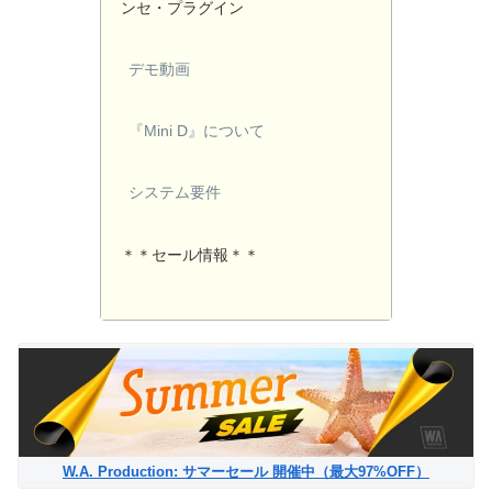
ンセ・プラグイン
デモ動画
『Mini D』について
システム要件
＊＊セール情報＊＊
W.A. Production: サマーセール 開催中（最大97%OFF）