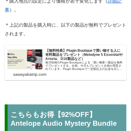
＊購入地点の設定により価格が若干変化します（
詳細記
事
）。
＊上記の製品を購入時に、以下の製品が無料でプレゼント
されます。
【無料特典】Plugin Boutiqueで買い物する人に
有料製品をプレゼント（Melodyne 5 Essentialや
Arturia、D16製品など）
毎月恒例のPlugin Boutiqueによる「買い物客へ製品を無料
でプレゼントする」企画。今月もプレゼント企画が用意さ
れています。Plugin Boutiqueで一定額以上のお金を出して
何かを購入すれば、以下に紹介するプレゼントを無料で貰
sawayakatrip.com
うことができます。＊無料配布終了予定日：日本時間：
6/1（月...
こちらもお得【92%OFF】
Antelope Audio Mystery Bundle