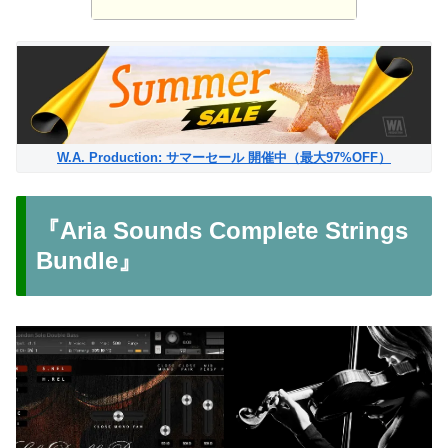
W.A. Production: サマーセール 開催中（最大97%OFF）
『Aria Sounds Complete Strings
Bundle』