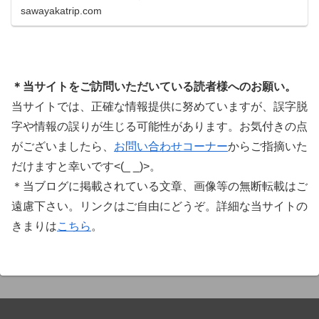
システムで、世界中のミュージシャンに利用され
sawayakatrip.com
ています。Plugin Boutiqueのメインページ購入前
に知っておきたいこと価格表示に…
＊当サイトをご訪問いただいている読者様へのお願い。
当サイトでは、正確な情報提供に努めていますが、誤字脱
字や情報の誤りが生じる可能性があります。お気付きの点
がございましたら、
お問い合わせコーナー
からご指摘いた
だけますと幸いです<(_ _)>。
＊当ブログに掲載されている文章、画像等の無断転載はご
遠慮下さい。リンクはご自由にどうぞ。詳細な当サイトの
きまりは
こちら
。