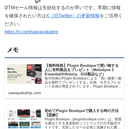
DTMセール情報は失効化するのが早いです。早期に情報
を確保されたい方は
X（旧Twitter）の更新情報
をご活用く
ださい。
https://x.com/sawayakatrip
メモ
【無料特典】Plugin Boutiqueで買い物する
人に有料製品をプレゼント（Melodyne 5
EssentialやArturia、D16製品など）
毎月恒例のPlugin Boutiqueによる「買い物客へ製
品を無料でプレゼントする」企画。今月もプレゼ
ント企画が用意されています。Plugin Boutiqueで
一定額以上のお金を出して何かを購入すれば、以
sawayakatrip.com
下に紹介するプレゼントを無料で貰うことができ
ます。＊無料配布終了予定日：日本時間：
6/1（月…
初めてPlugin Boutiqueで購入する時の方法
【図解】
Plugin Boutique（pluginboutique.com）は、英国
を拠点とする音楽制作ソフトウェアの大手販売サ
イトです。充実したセール企画と洗練された購入