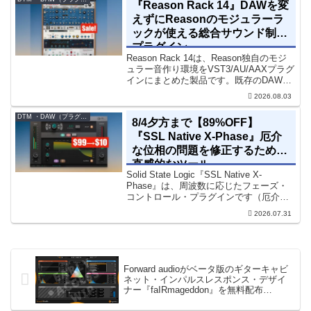
『Reason Rack 14』DAWを変
えずにReasonのモジュラーラ
ックが使える総合サウンド制作
プラグイン
Reason Rack 14は、Reason独自のモジ
ュラー音作り環境をVST3/AU/AAXプラグ
インにまとめた製品です。既存のDAWを
乗り換えることなく、68種類のシンセや
2026.08.03
エフェクト、CV配線をそのままトラック
に追加できます。通常199...
DTM ・DAW（プラグイン、シンセなど）のセール情報
8/4夕方まで【89%OFF】
『SSL Native X-Phase』厄介
な位相の問題を修正するための
直感的なツール
Solid State Logic『SSL Native X-
Phase』は、周波数に応じたフェーズ・
コントロール・プラグインです（厄介な
位相の問題を修正するための直感的なツ
2026.07.31
ールです）。特定の周波数で位相をシフ
トさせるオールパスフィルターで...
Forward audioがベータ版のギターキャビ
ネット・インパルスレスポンス・デザイ
ナー『faIRmageddon』を無料配布
（12/18まで）