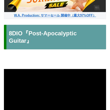
W.A. Production: サマーセール 開催中（最大97%OFF）
8DIO『Post-Apocalyptic
Guitar』