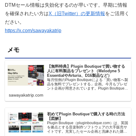
DTMセール情報は失効化するのが早いです。早期に情報
を確保されたい方は
X（旧Twitter）の更新情報
をご活用く
ださい。
https://x.com/sawayakatrip
メモ
【無料特典】Plugin Boutiqueで買い物する
人に有料製品をプレゼント（Melodyne 5
EssentialやArturia、D16製品など）
毎月恒例のPlugin Boutiqueによる「買い物客へ製
品を無料でプレゼントする」企画。今月もプレゼ
ント企画が用意されています。Plugin Boutiqueで
一定額以上のお金を出して何かを購入すれば、以
sawayakatrip.com
下に紹介するプレゼントを無料で貰うことができ
ます。＊無料配布終了予定日：日本時間：
6/1（月…
初めてPlugin Boutiqueで購入する時の方法
【図解】
Plugin Boutique（pluginboutique.com）は、英国
を拠点とする音楽制作ソフトウェアの大手販売サ
イトです。充実したセール企画と洗練された購入
システムで、世界中のミュージシャンに利用され