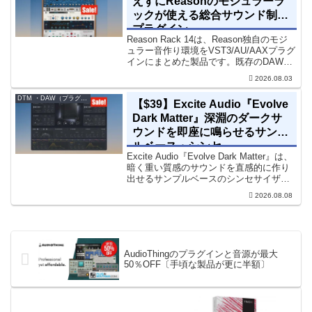
えずにReasonのモジュラーラ
ックが使える総合サウンド制作
プラグイン
Reason Rack 14は、Reason独自のモジ
ュラー音作り環境をVST3/AU/AAXプラグ
インにまとめた製品です。既存のDAWを
乗り換えることなく、68種類のシンセや
2026.08.03
エフェクト、CV配線をそのままトラック
に追加できます。通常199...
DTM ・DAW（プラグイン、シンセなど）のセール情報
【$39】Excite Audio『Evolve
Dark Matter』深淵のダークサ
ウンドを即座に鳴らせるサンプ
ルベース・シンセ
Excite Audio『Evolve Dark Matter』は、
暗く重い質感のサウンドを直感的に作り
出せるサンプルベースのシンセサイザー
です。ダークD&Bやアトモスフェリッ
2026.08.08
ク・テクノ、シネマティック作品に適し
た暗色系ハイブリッド音源です...
AudioThingのプラグインと音源が最大
50％OFF〔手頃な製品が更に半額〕