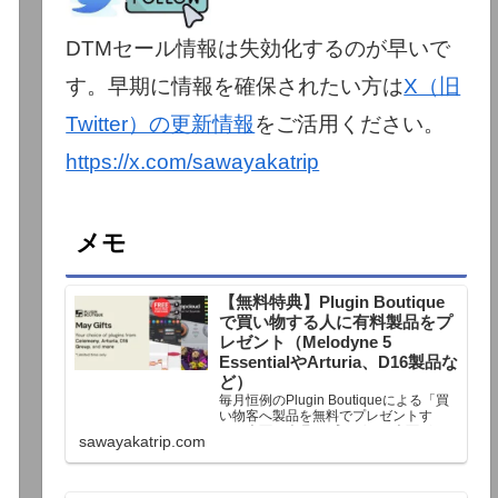
DTMセール情報は失効化するのが早いで
す。早期に情報を確保されたい方は
X（旧
Twitter）の更新情報
をご活用ください。
https://x.com/sawayakatrip
メモ
【無料特典】Plugin Boutique
で買い物する人に有料製品をプ
レゼント（Melodyne 5
EssentialやArturia、D16製品な
ど）
毎月恒例のPlugin Boutiqueによる「買
い物客へ製品を無料でプレゼントす
る」企画。今月もプレゼント企画が用
sawayakatrip.com
意されています。Plugin Boutiqueで一
定額以上のお金を出して何かを購入す
れば、以下に紹介するプレゼントを無
料で貰うことができます。＊無料配布