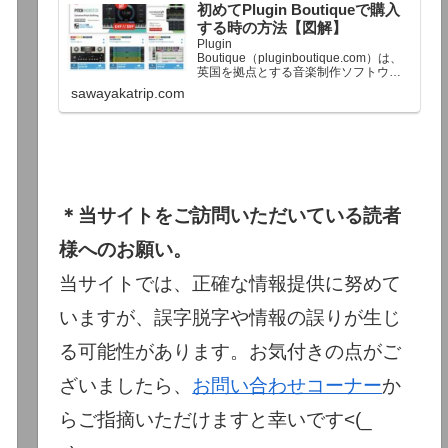
初めてPlugin Boutiqueで購入
終了予定日：日本時間：6/1（月…
する時の方法【図解】
Plugin
Boutique（pluginboutique.com）は、
英国を拠点とする音楽制作ソフトウェ
アの大手販売サイトです。充実したセ
sawayakatrip.com
ール企画と洗練された購入システム
で、世界中のミュージシャンに利用さ
れています。Plugin Boutiqueのメイン
ページ購入前に知っておきたいこと価
格表示に…
＊当サイトをご訪問いただいている読者
様へのお願い。
当サイトでは、正確な情報提供に努めて
いますが、誤字脱字や情報の誤りが生じ
る可能性があります。お気付きの点がご
ざいましたら、
お問い合わせコーナー
か
らご指摘いただけますと幸いです<(_