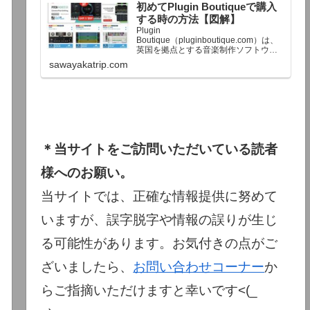
初めてPlugin Boutiqueで購入
終了予定日：日本時間：6/1（月…
する時の方法【図解】
Plugin
Boutique（pluginboutique.com）は、
英国を拠点とする音楽制作ソフトウェ
アの大手販売サイトです。充実したセ
sawayakatrip.com
ール企画と洗練された購入システム
で、世界中のミュージシャンに利用さ
れています。Plugin Boutiqueのメイン
ページ購入前に知っておきたいこと価
格表示に…
＊当サイトをご訪問いただいている読者
様へのお願い。
当サイトでは、正確な情報提供に努めて
いますが、誤字脱字や情報の誤りが生じ
る可能性があります。お気付きの点がご
ざいましたら、
お問い合わせコーナー
か
らご指摘いただけますと幸いです<(_