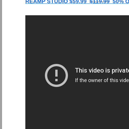
REAMP STUDIO $59.99
$119.99
50% O