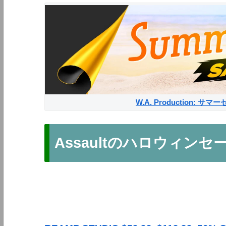
W.A. Production: 
Assaultのハロウィン