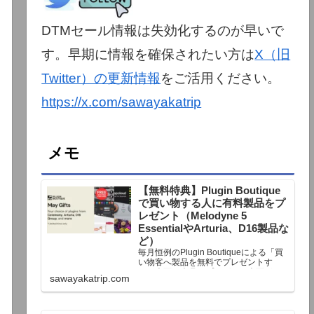
DTMセール情報は失効化するのが早いで
す。早期に情報を確保されたい方は
X（旧
Twitter）の更新情報
をご活用ください。
https://x.com/sawayakatrip
メモ
【無料特典】Plugin Boutique
で買い物する人に有料製品をプ
レゼント（Melodyne 5
EssentialやArturia、D16製品な
ど）
毎月恒例のPlugin Boutiqueによる「買
い物客へ製品を無料でプレゼントす
る」企画。今月もプレゼント企画が用
sawayakatrip.com
意されています。Plugin Boutiqueで一
定額以上のお金を出して何かを購入す
れば、以下に紹介するプレゼントを無
料で貰うことができます。＊無料配布