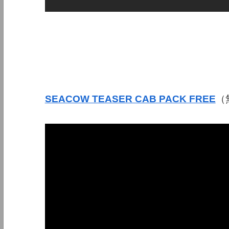
SEACOW TEASER CAB PACK FREE
（