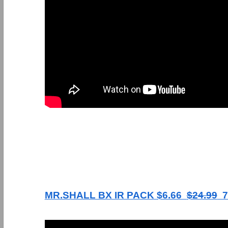
MR.SHALL BX IR PACK $6.66
$24.99
7