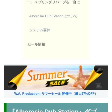
ー、スプリングリバーブを一台に
Alborosie Dub Stationについて
システム要件
セール情報
W.A. Production: サマーセール 開催中（最大97%OFF）
『Alborosie Dub Station』ダブ