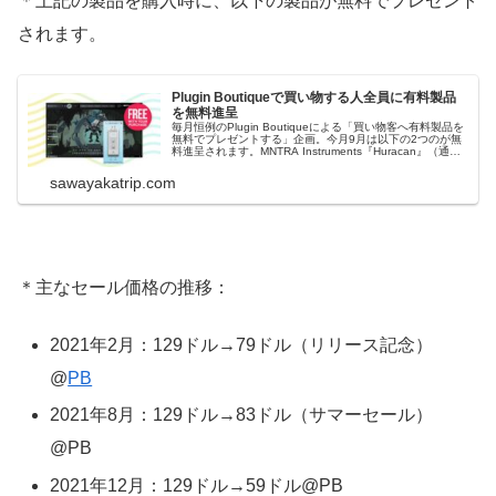
＊上記の製品を購入時に、以下の製品が無料でプレゼント
されます。
Plugin Boutiqueで買い物する人全員に有料製品
を無料進呈
毎月恒例のPlugin Boutiqueによる「買い物客へ有料製品を
無料でプレゼントする」企画。今月9月は以下の2つのが無
料進呈されます。MNTRA Instruments『Huracan』（通常
価格：98ドル）Karanyi Sounds『Space』（通常価格：
30ドル）＊2022年10月1日：...
sawayakatrip.com
＊主なセール価格の推移：
2021年2月：129ドル→79ドル（リリース記念）
@
PB
2021年8月：129ドル→83ドル（サマーセール）
@PB
2021年12月：129ドル→59ドル@PB