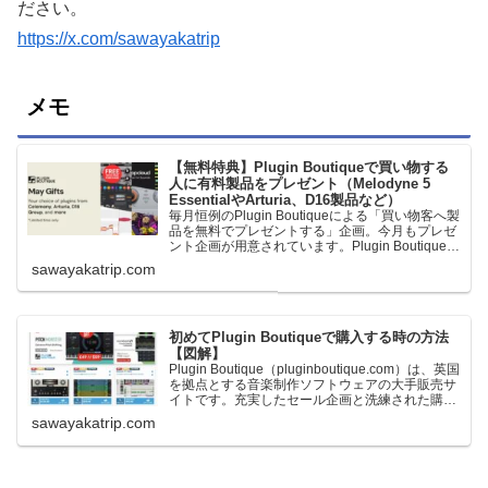
ださい。
https://x.com/sawayakatrip
メモ
【無料特典】Plugin Boutiqueで買い物する
人に有料製品をプレゼント（Melodyne 5
EssentialやArturia、D16製品など）
毎月恒例のPlugin Boutiqueによる「買い物客へ製
品を無料でプレゼントする」企画。今月もプレゼ
ント企画が用意されています。Plugin Boutiqueで
一定額以上のお金を出して何かを購入すれば、以
sawayakatrip.com
下に紹介するプレゼントを無料で貰うことができ
ます。＊無料配布終了予定日：日本時間：
6/1（月…
初めてPlugin Boutiqueで購入する時の方法
【図解】
Plugin Boutique（pluginboutique.com）は、英国
を拠点とする音楽制作ソフトウェアの大手販売サ
イトです。充実したセール企画と洗練された購入
システムで、世界中のミュージシャンに利用され
sawayakatrip.com
ています。Plugin Boutiqueのメインページ購入前
に知っておきたいこと価格表示に…