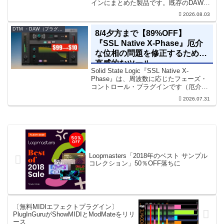
インにまとめた製品です。既存のDAWを
乗り換えることなく、68種類のシンセや
2026.08.03
エフェクト、CV配線をそのままトラック
に追加できます。通常199...
DTM ・DAW（プラグイン、シンセなど）のセール情報
8/4夕方まで【89%OFF】
『SSL Native X-Phase』厄介
な位相の問題を修正するための
直感的なツール
Solid State Logic『SSL Native X-
Phase』は、周波数に応じたフェーズ・
コントロール・プラグインです（厄介な
位相の問題を修正するための直感的なツ
2026.07.31
ールです）。特定の周波数で位相をシフ
トさせるオールパスフィルターで...
Loopmasters「2018年のベスト サンプル
コレクション」50％OFF落ちに
〔無料MIDIエフェクトプラグイン〕
PlugInGuruがShowMIDIとModMateをリリ
ース