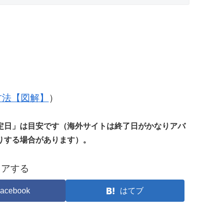
の方法【図解】
）
定日」は目安です（海外サイトは終了日がかなりアバ
りする場合があります）。
ェアする
acebook
はてブ