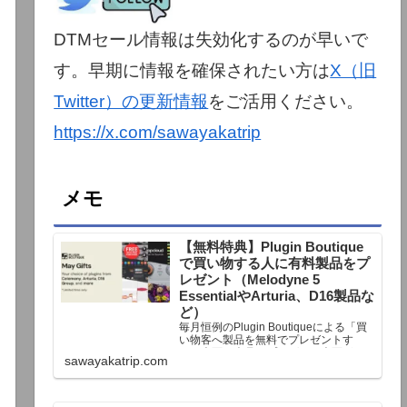
DTMセール情報は失効化するのが早いで
す。早期に情報を確保されたい方は
X（旧
Twitter）の更新情報
をご活用ください。
https://x.com/sawayakatrip
メモ
【無料特典】Plugin Boutique
で買い物する人に有料製品をプ
レゼント（Melodyne 5
EssentialやArturia、D16製品な
ど）
毎月恒例のPlugin Boutiqueによる「買
い物客へ製品を無料でプレゼントす
る」企画。今月もプレゼント企画が用
sawayakatrip.com
意されています。Plugin Boutiqueで一
定額以上のお金を出して何かを購入す
れば、以下に紹介するプレゼントを無
料で貰うことができます。＊無料配布