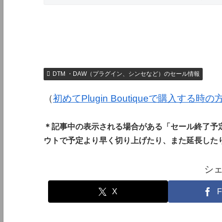
DTM ・DAW（プラグイン、シンセなど）のセール情報
（
初めてPlugin Boutiqueで購入する時
＊記事中の表示される場合がある「セール終了予
ウトで予定より早く切り上げたり、また延長した
シ
X
F