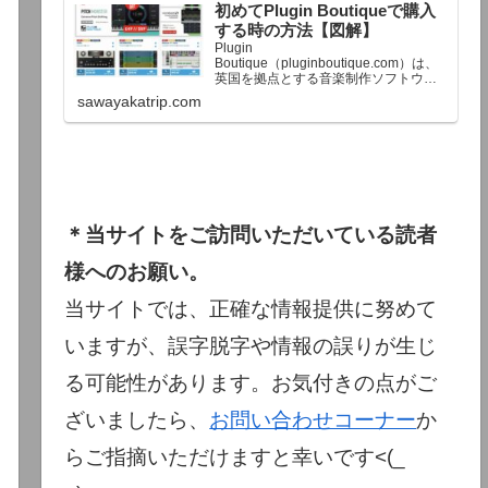
初めてPlugin Boutiqueで購入
終了予定日：日本時間：6/1（月…
する時の方法【図解】
Plugin
Boutique（pluginboutique.com）は、
英国を拠点とする音楽制作ソフトウェ
アの大手販売サイトです。充実したセ
sawayakatrip.com
ール企画と洗練された購入システム
で、世界中のミュージシャンに利用さ
れています。Plugin Boutiqueのメイン
ページ購入前に知っておきたいこと価
格表示に…
＊当サイトをご訪問いただいている読者
様へのお願い。
当サイトでは、正確な情報提供に努めて
いますが、誤字脱字や情報の誤りが生じ
る可能性があります。お気付きの点がご
ざいましたら、
お問い合わせコーナー
か
らご指摘いただけますと幸いです<(_