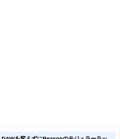
 14』DAWを変えずにReasonのモジュラーラッ