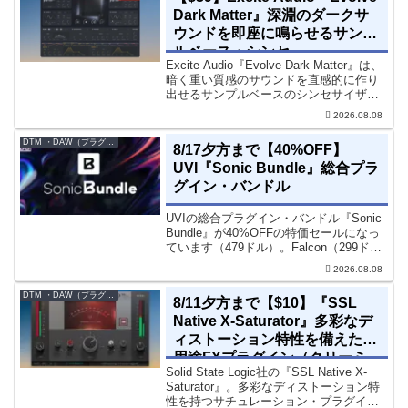
Dark Matter』深淵のダークサ
ウンドを即座に鳴らせるサンプ
ルベース・シンセ
Excite Audio『Evolve Dark Matter』は、
暗く重い質感のサウンドを直感的に作り
出せるサンプルベースのシンセサイザー
です。ダークD&Bやアトモスフェリッ
2026.08.08
ク・テクノ、シネマティック作品に適し
た暗色系ハイブリッド音源です...
DTM ・DAW（プラグイン、シンセなど）のセール情報
8/17夕方まで【40%OFF】
UVI『Sonic Bundle』総合プラ
グイン・バンドル
UVIの総合プラグイン・バンドル『Sonic
Bundle』が40%OFFの特価セールになっ
ています（479ドル）。Falcon（299ド
ル）も入っています。UVI Sonic Bundle
2026.08.08
Sale - 40% OFF＊セール終了予定日：...
DTM ・DAW（プラグイン、シンセなど）のセール情報
8/11夕方まで【$10】『SSL
Native X-Saturator』多彩なデ
ィストーション特性を備えた多
用途FXプラグイン（クリーミ
Solid State Logic社の『SSL Native X-
ィ＆ウォームなサウンド）
Saturator』。多彩なディストーション特
性を持つサチュレーション・プラグイン