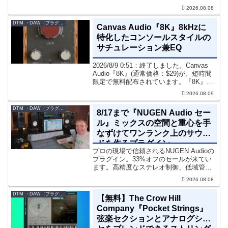
です。音楽制作者、エンジニアの間でも
2026.08.08
評価の高い製品です。競合するサチュレ
ーション系の製品では...
DTM ・DAW（プラグイン、シンセなど）のセール情報
Canvas Audio『8K』8kHzに
特化したコンソールスタイルの
サチュレーション兼EQ
2026/8/9 0:51：終了しました。Canvas
Audio『8K』(通常価格：$29)が、短時間
限定で無料配布されています。『8K』
は、手軽に高域の存在感とアナログ的な
2026.08.09
質感をミックスに加えることができる
「8kHz」に特化したコンソー...
DTM ・DAW（プラグイン、シンセなど）のセール情報
8/17まで『NUGEN Audio セー
ル』ミックスの空間と重心を手
なずけてワンランク上のサウン
ドを作るプラグイン
プロの現場で信頼されるNUGEN Audioの
プラグイン。33%オフのセールが来てい
ます。高精度なステレオ制御、低域管
理、リバーブツールが揃っています。モ
2026.08.08
ノラル再生でも崩さずにミックス全体の
立体感と明瞭さを改善させることができ
DTM ・DAW（プラグイン、シンセなど）のセール情報
【無料】The Crow Hill
ます。現在、全...
Company『Pocket Strings』
弦楽セクションとアナログシン