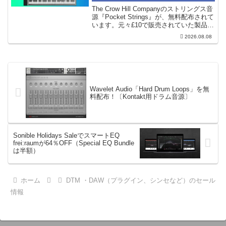
セをブレンドできるストリング
The Crow Hill Companyのストリングス音
ス音源プラグイン
源『Pocket Strings』が、無料配布されて
います。元々£10で販売されていた製品で
す。『Pocket Strings』についてPocket
2026.08.08
Stringsは、生の弦楽セクシ...
Wavelet Audio「Hard Drum Loops」を無
料配布！〔Kontakt用ドラム音源〕
Sonible Holidays SaleでスマートEQ
frei:raumが64％OFF（Special EQ Bundle
は半額）
ホーム
DTM ・DAW（プラグイン、シンセなど）のセール
情報