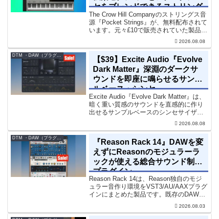
セをブレンドできるストリング
The Crow Hill Companyのストリングス音
ス音源プラグイン
源『Pocket Strings』が、無料配布されて
います。元々£10で販売されていた製品で
す。『Pocket Strings』についてPocket
2026.08.08
Stringsは、生の弦楽セクシ...
DTM ・DAW（プラグイン、シンセなど）のセール情報
【$39】Excite Audio『Evolve
Dark Matter』深淵のダークサ
ウンドを即座に鳴らせるサンプ
ルベース・シンセ
Excite Audio『Evolve Dark Matter』は、
暗く重い質感のサウンドを直感的に作り
出せるサンプルベースのシンセサイザー
です。ダークD&Bやアトモスフェリッ
2026.08.08
ク・テクノ、シネマティック作品に適し
た暗色系ハイブリッド音源です...
DTM ・DAW（プラグイン、シンセなど）のセール情報
『Reason Rack 14』DAWを変
えずにReasonのモジュラーラ
ックが使える総合サウンド制作
プラグイン
Reason Rack 14は、Reason独自のモジ
ュラー音作り環境をVST3/AU/AAXプラグ
インにまとめた製品です。既存のDAWを
乗り換えることなく、68種類のシンセや
2026.08.03
エフェクト、CV配線をそのままトラック
に追加できます。通常199...