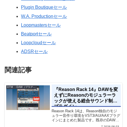
Plugin Boutiqueセール
W.A. Productionセール
Loopmastersセール
Beatportセール
Loopcloudセール
ADSRセール
関連記事
DTM ・DAW（プラグイン、シンセなど）のセール情報
『Reason Rack 14』DAWを変
えずにReasonのモジュラーラ
ックが使える総合サウンド制作
プラグイン
Reason Rack 14は、Reason独自のモジ
ュラー音作り環境をVST3/AU/AAXプラグ
インにまとめた製品です。既存のDAWを
乗り換えることなく、68種類のシンセや
2026.08.03