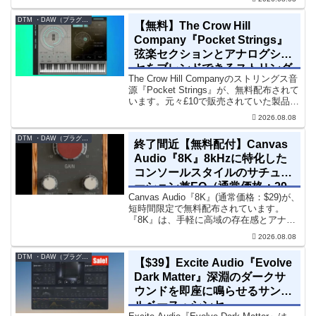
エフェクト、CV配線をそのままトラック
に追加できます。通常199...
DTM ・DAW（プラグイン、シンセなど）のセール情報
【無料】The Crow Hill
Company『Pocket Strings』
弦楽セクションとアナログシン
セをブレンドできるストリング
The Crow Hill Companyのストリングス音
ス音源プラグイン
源『Pocket Strings』が、無料配布されて
います。元々£10で販売されていた製品で
す。『Pocket Strings』についてPocket
2026.08.08
Stringsは、生の弦楽セクシ...
DTM ・DAW（プラグイン、シンセなど）のセール情報
終了間近【無料配付】Canvas
Audio『8K』8kHzに特化した
コンソールスタイルのサチュレ
ーション兼EQ（通常価格：29
Canvas Audio『8K』(通常価格：$29)が、
ドル）
短時間限定で無料配布されています。
『8K』は、手軽に高域の存在感とアナロ
グ的な質感をミックスに加えることがで
2026.08.08
きる「8kHz」に特化したコンソールスタ
イルのサチュレーション兼EQです。8...
DTM ・DAW（プラグイン、シンセなど）のセール情報
【$39】Excite Audio『Evolve
Dark Matter』深淵のダークサ
ウンドを即座に鳴らせるサンプ
ルベース・シンセ