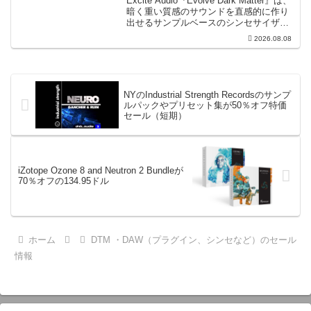
Excite Audio『Evolve Dark Matter』は、
暗く重い質感のサウンドを直感的に作り
出せるサンプルベースのシンセサイザー
です。ダークD&Bやアトモスフェリッ
2026.08.08
ク・テクノ、シネマティック作品に適し
た暗色系ハイブリッド音源です...
NYのIndustrial Strength Recordsのサンプ
ルパックやプリセット集が50％オフ特価
セール（短期）
iZotope Ozone 8 and Neutron 2 Bundleが
70％オフの134.95ドル
ホーム
DTM ・DAW（プラグイン、シンセなど）のセール
情報