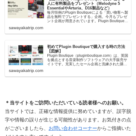
人に有料製品をプレゼント（Melodyne 5
EssentialやArturia、D16製品など）
毎月恒例のPlugin Boutiqueによる「買い物客へ製
品を無料でプレゼントする」企画。今月もプレゼ
ント企画が用意されています。Plugin Boutiqueで
一定額以上のお金を出して何かを購入すれば、以
sawayakatrip.com
下に紹介するプレゼントを無料で貰うことができ
ます。＊無料配布終了予定日：日本時間：
6/1（月…
初めてPlugin Boutiqueで購入する時の方法
【図解】
Plugin Boutique（pluginboutique.com）は、英国
を拠点とする音楽制作ソフトウェアの大手販売サ
イトです。充実したセール企画と洗練された購入
システムで、世界中のミュージシャンに利用され
sawayakatrip.com
ています。Plugin Boutiqueのメインページ購入前
に知っておきたいこと価格表示に…
＊当サイトをご訪問いただいている読者様へのお願い。
当サイトでは、正確な情報提供に努めていますが、誤字脱
字や情報の誤りが生じる可能性があります。お気付きの点
がございましたら、
お問い合わせコーナー
からご指摘いた