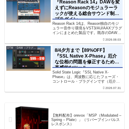
『Reason Rack 14』DAWを変
えずにReasonのモジュラーラ
ックが使える総合サウンド制作
プラグイン
Reason Rack 14は、Reason独自のモジ
ュラー音作り環境をVST3/AU/AAXプラグ
インにまとめた製品です。既存のDAWを
乗り換えることなく、68種類のシンセや
2026.08.03
エフェクト、CV配線をそのままトラック
に追加できます。通常199...
DTM ・DAW（プラグイン、シンセなど）のセール情報
8/4夕方まで【89%OFF】
『SSL Native X-Phase』厄介
な位相の問題を修正するための
直感的なツール
Solid State Logic『SSL Native X-
Phase』は、周波数に応じたフェーズ・
コントロール・プラグインです（厄介な
位相の問題を修正するための直感的なツ
2026.07.31
ールです）。特定の周波数で位相をシフ
トさせるオールパスフィルターで...
【無料配布】orevox「MSP（Modulated –
Spring – Plate）」（リバーブインパルス
レスポンス）