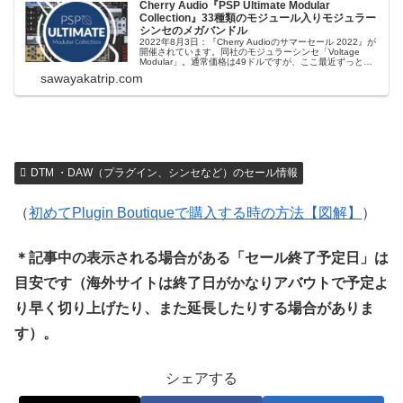
Cherry Audio『PSP Ultimate Modular
Collection』33種類のモジュール入りモジュラー
シンセのメガバンドル
2022年8月3日：『Cherry Audioのサマーセール 2022』が
開催されています。同社のモジュラーシンセ「Voltage
Modular」。通常価格は49ドルですが、ここ最近ずっと無
料で配布されています。このVoltage Modularは、同社から
sawayakatrip.com
リリースされている様々なモジュールを入れ...
DTM ・DAW（プラグイン、シンセなど）のセール情報
（
初めてPlugin Boutiqueで購入する時の方法【図解】
）
＊記事中の表示される場合がある「セール終了予定日」は
目安です（海外サイトは終了日がかなりアバウトで予定よ
り早く切り上げたり、また延長したりする場合がありま
す）。
シェアする