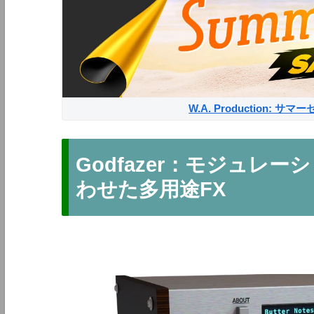
W.A. Production: 
Godfazer：モジュレ
わせた多用途FX