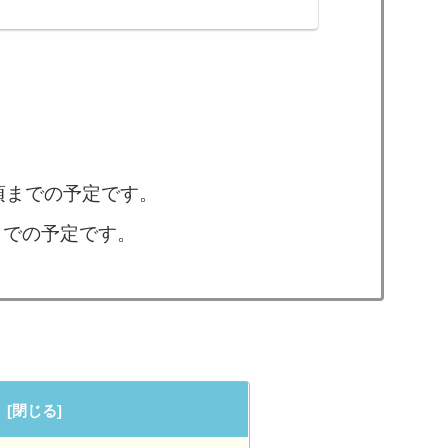
気製品群がすべて半額になっています（多く
圏）。そして、バンドル製品はぶっちぎりで
ています（ただしバンドルのセールは11/17
時頃までの予定です。
頃までの予定です。