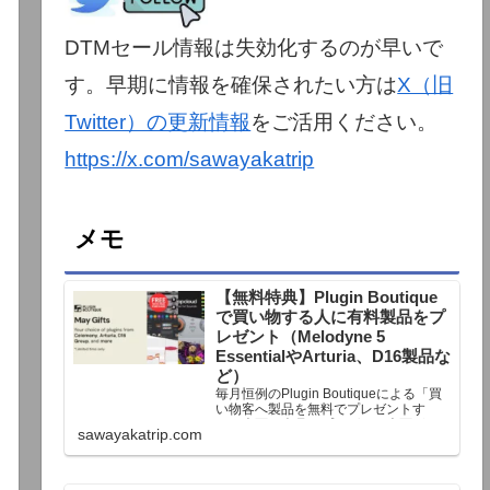
DTMセール情報は失効化するのが早いで
す。早期に情報を確保されたい方は
X（旧
Twitter）の更新情報
をご活用ください。
https://x.com/sawayakatrip
メモ
【無料特典】Plugin Boutique
で買い物する人に有料製品をプ
レゼント（Melodyne 5
EssentialやArturia、D16製品な
ど）
毎月恒例のPlugin Boutiqueによる「買
い物客へ製品を無料でプレゼントす
る」企画。今月もプレゼント企画が用
sawayakatrip.com
意されています。Plugin Boutiqueで一
定額以上のお金を出して何かを購入す
れば、以下に紹介するプレゼントを無
料で貰うことができます。＊無料配布