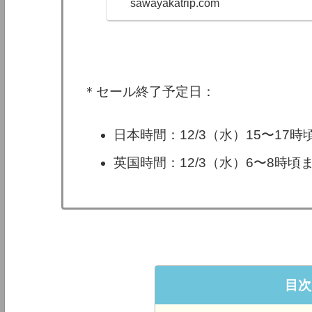
sawayakatrip.com
ています。＊人
の製品が最安値
過去安値を更新し
夕方まで）。...
＊セール終了予定日：
日本時間：12/3（水）15〜17
英国時間：12/3（水）6〜8時
目次