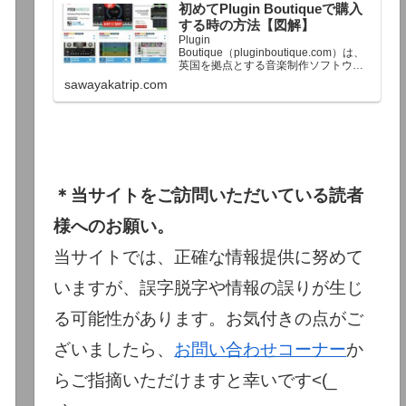
初めてPlugin Boutiqueで購入
終了予定日：日本時間：6/1（月…
する時の方法【図解】
Plugin
Boutique（pluginboutique.com）は、
英国を拠点とする音楽制作ソフトウェ
アの大手販売サイトです。充実したセ
sawayakatrip.com
ール企画と洗練された購入システム
で、世界中のミュージシャンに利用さ
れています。Plugin Boutiqueのメイン
ページ購入前に知っておきたいこと価
格表示に…
＊当サイトをご訪問いただいている読者
様へのお願い。
当サイトでは、正確な情報提供に努めて
いますが、誤字脱字や情報の誤りが生じ
る可能性があります。お気付きの点がご
ざいましたら、
お問い合わせコーナー
か
らご指摘いただけますと幸いです<(_