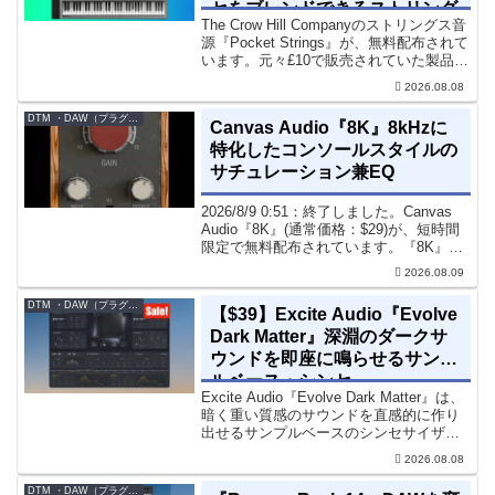
セをブレンドできるストリング
The Crow Hill Companyのストリングス音
ス音源プラグイン
源『Pocket Strings』が、無料配布されて
います。元々£10で販売されていた製品で
す。『Pocket Strings』についてPocket
2026.08.08
Stringsは、生の弦楽セクシ...
DTM ・DAW（プラグイン、シンセなど）のセール情報
Canvas Audio『8K』8kHzに
特化したコンソールスタイルの
サチュレーション兼EQ
2026/8/9 0:51：終了しました。Canvas
Audio『8K』(通常価格：$29)が、短時間
限定で無料配布されています。『8K』
は、手軽に高域の存在感とアナログ的な
2026.08.09
質感をミックスに加えることができる
「8kHz」に特化したコンソー...
DTM ・DAW（プラグイン、シンセなど）のセール情報
【$39】Excite Audio『Evolve
Dark Matter』深淵のダークサ
ウンドを即座に鳴らせるサンプ
ルベース・シンセ
Excite Audio『Evolve Dark Matter』は、
暗く重い質感のサウンドを直感的に作り
出せるサンプルベースのシンセサイザー
です。ダークD&Bやアトモスフェリッ
2026.08.08
ク・テクノ、シネマティック作品に適し
た暗色系ハイブリッド音源です...
DTM ・DAW（プラグイン、シンセなど）のセール情報