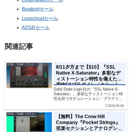
Beatportセール
Loopcloudセール
ADSRセール
関連記事
DTM ・DAW（プラグイン、シンセなど）のセール情報
8/11夕方まで【$10】『SSL
Native X-Saturator』多彩なデ
ィストーション特性を備えた多
用途FXプラグイン（クリーミ
Solid State Logic社の『SSL Native X-
ィ＆ウォームなサウンド）
Saturator』。多彩なディストーション特
性を持つサチュレーション・プラグイン
です。音楽制作者、エンジニアの間でも
2026.08.08
評価の高い製品です。競合するサチュレ
ーション系の製品では...
DTM ・DAW（プラグイン、シンセなど）のセール情報
【無料】The Crow Hill
Company『Pocket Strings』
弦楽セクションとアナログシン