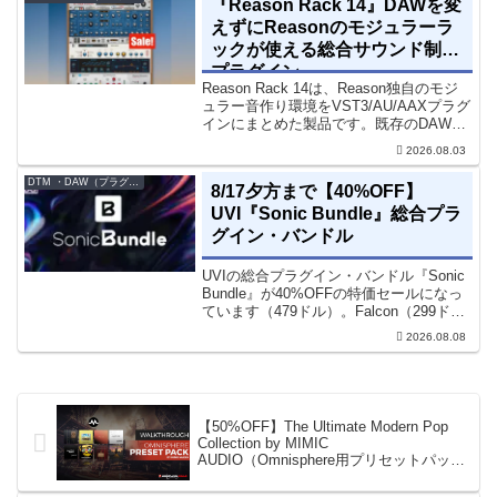
『Reason Rack 14』DAWを変
えずにReasonのモジュラーラ
ックが使える総合サウンド制作
プラグイン
Reason Rack 14は、Reason独自のモジ
ュラー音作り環境をVST3/AU/AAXプラグ
インにまとめた製品です。既存のDAWを
乗り換えることなく、68種類のシンセや
2026.08.03
エフェクト、CV配線をそのままトラック
に追加できます。通常199...
DTM ・DAW（プラグイン、シンセなど）のセール情報
8/17夕方まで【40%OFF】
UVI『Sonic Bundle』総合プラ
グイン・バンドル
UVIの総合プラグイン・バンドル『Sonic
Bundle』が40%OFFの特価セールになっ
ています（479ドル）。Falcon（299ド
ル）も入っています。UVI Sonic Bundle
2026.08.08
Sale - 40% OFF＊セール終了予定日：...
【50%OFF】The Ultimate Modern Pop
Collection by MIMIC
AUDIO（Omnisphere用プリセットパッ
ク：8製品バンドル）