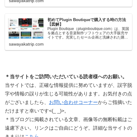
sawayakatrip.com
下に紹介するプレゼントを無料で貰うことができ
ます。＊無料配布終了予定日：日本時間：
6/1（月…
初めてPlugin Boutiqueで購入する時の方法
【図解】
Plugin Boutique（pluginboutique.com）は、英国
を拠点とする音楽制作ソフトウェアの大手販売サ
イトです。充実したセール企画と洗練された購入
システムで、世界中のミュージシャンに利用され
sawayakatrip.com
ています。Plugin Boutiqueのメインページ購入前
に知っておきたいこと価格表示に…
＊当サイトをご訪問いただいている読者様へのお願い。
当サイトでは、正確な情報提供に努めていますが、誤字脱
字や情報の誤りが生じる可能性があります。お気付きの点
がございましたら、
お問い合わせコーナー
からご指摘いた
だけますと幸いです<(_ _)>。
＊当ブログに掲載されている文章、画像等の無断転載はご
遠慮下さい。リンクはご自由にどうぞ。詳細な当サイトの
きまりは
こちら
。