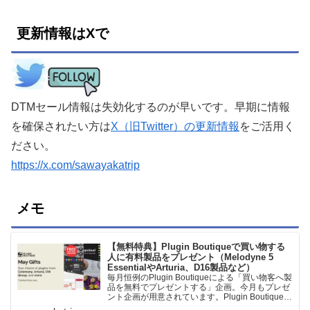
更新情報はXで
DTMセール情報は失効化するのが早いです。早期に情報
を確保されたい方は
X（旧Twitter）の更新情報
をご活用く
ださい。
https://x.com/sawayakatrip
メモ
【無料特典】Plugin Boutiqueで買い物する
人に有料製品をプレゼント（Melodyne 5
EssentialやArturia、D16製品など）
毎月恒例のPlugin Boutiqueによる「買い物客へ製
品を無料でプレゼントする」企画。今月もプレゼ
ント企画が用意されています。Plugin Boutiqueで
一定額以上のお金を出して何かを購入すれば、以