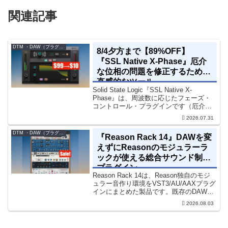
関連記事
DTM ・DAW（プラグイン、シンセなど）のセール情報
8/4夕方まで【89%OFF】
『SSL Native X-Phase』厄介
な位相の問題を修正するための
直感的なツール
Solid State Logic『SSL Native X-
Phase』は、周波数に応じたフェーズ・
コントロール・プラグインです（厄介な
位相の問題を修正するための直感的なツ
2026.07.31
ールです）。特定の周波数で位相をシフ
トさせるオールパスフィルターで...
DTM ・DAW（プラグイン、シンセなど）のセール情報
『Reason Rack 14』DAWを変
えずにReasonのモジュラーラ
ックが使える総合サウンド制作
プラグイン
Reason Rack 14は、Reason独自のモジ
ュラー音作り環境をVST3/AU/AAXプラグ
インにまとめた製品です。既存のDAWを
乗り換えることなく、68種類のシンセや
2026.08.03
エフェクト、CV配線をそのままトラック
に追加できます。通常199...