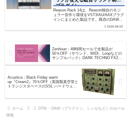
プラグイン
Reason Rack 14は、Reason独自のモジ
ュラー音作り環境をVST3/AU/AAXプラグ
インにまとめた製品です。既存のDAWを
乗り換えることなく、68種類のシンセや
2026.08.03
エフェクト、CV配線をそのままトラック
に追加できます。通常199...
Zenhiser：48時間セールで全製品が
50％OFF（サウンド、MIDI、Loopなどの
サンプルパック）DARK TECHNO FX2は
5.25ドル
Acustica：Black Friday warm
up『Cream2』70％OFF（英国製真空管と
トランジスタベースのSSL ハードウェア
をベースにしたマルチFX）
ホーム
DTM ・DAW（プラグイン、シンセなど）のセール
情報