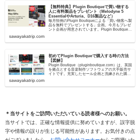
【無料特典】Plugin Boutiqueで買い物する
人に有料製品をプレゼント（Melodyne 5
EssentialやArturia、D16製品など）
毎月恒例のPlugin Boutiqueによる「買い物客へ製
品を無料でプレゼントする」企画。今月もプレゼ
ント企画が用意されています。Plugin Boutiqueで
一定額以上のお金を出して何かを購入すれば、以
sawayakatrip.com
下に紹介するプレゼントを無料で貰うことができ
ます。＊無料配布終了予定日：日本時間：
6/1（月…
初めてPlugin Boutiqueで購入する時の方法
【図解】
Plugin Boutique（pluginboutique.com）は、英国
を拠点とする音楽制作ソフトウェアの大手販売サ
イトです。充実したセール企画と洗練された購入
システムで、世界中のミュージシャンに利用され
sawayakatrip.com
ています。Plugin Boutiqueのメインページ購入前
に知っておきたいこと価格表示に…
＊当サイトをご訪問いただいている読者様へのお願い。
当サイトでは、正確な情報提供に努めていますが、誤字脱
字や情報の誤りが生じる可能性があります。お気付きの点
がございましたら、
お問い合わせコーナー
からご指摘いた