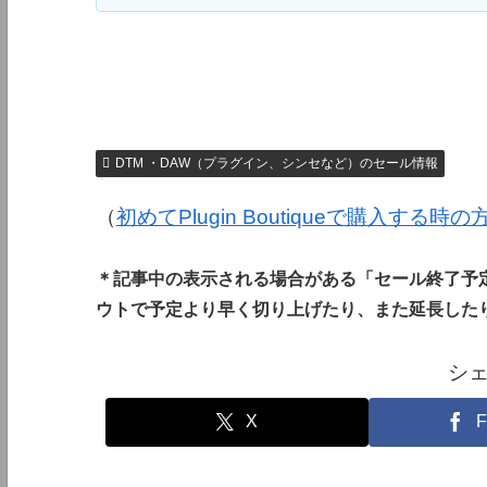
DTM ・DAW（プラグイン、シンセなど）のセール情報
（
初めてPlugin Boutiqueで購入する時
＊記事中の表示される場合がある「セール終了予
ウトで予定より早く切り上げたり、また延長した
シ
X
F