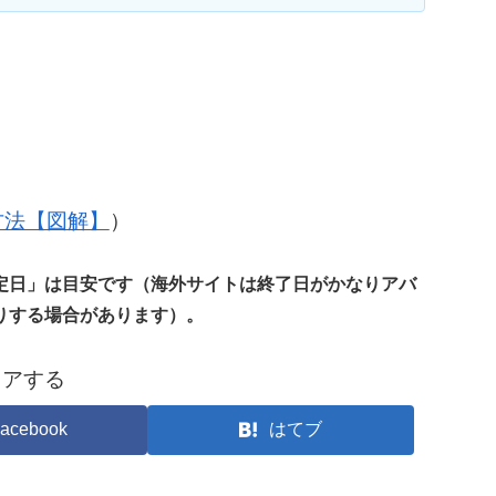
の方法【図解】
）
定日」は目安です（海外サイトは終了日がかなりアバ
りする場合があります）。
ェアする
acebook
はてブ