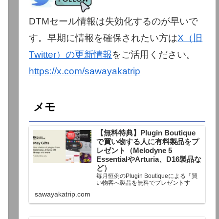
DTMセール情報は失効化するのが早いで
す。早期に情報を確保されたい方は
X（旧
Twitter）の更新情報
をご活用ください。
https://x.com/sawayakatrip
メモ
【無料特典】Plugin Boutique
で買い物する人に有料製品をプ
レゼント（Melodyne 5
EssentialやArturia、D16製品な
ど）
毎月恒例のPlugin Boutiqueによる「買
い物客へ製品を無料でプレゼントす
る」企画。今月もプレゼント企画が用
sawayakatrip.com
意されています。Plugin Boutiqueで一
定額以上のお金を出して何かを購入す
れば、以下に紹介するプレゼントを無
料で貰うことができます。＊無料配布