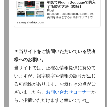
初めてPlugin Boutiqueで購入
終了予定日：日本時間：6/1（月…
する時の方法【図解】
Plugin
Boutique（pluginboutique.com）は、
英国を拠点とする音楽制作ソフトウェ
アの大手販売サイトです。充実したセ
sawayakatrip.com
ール企画と洗練された購入システム
で、世界中のミュージシャンに利用さ
れています。Plugin Boutiqueのメイン
ページ購入前に知っておきたいこと価
格表示に…
＊当サイトをご訪問いただいている読者
様へのお願い。
当サイトでは、正確な情報提供に努めて
いますが、誤字脱字や情報の誤りが生じ
る可能性があります。お気付きの点がご
ざいましたら、
お問い合わせコーナー
か
らご指摘いただけますと幸いです<(_