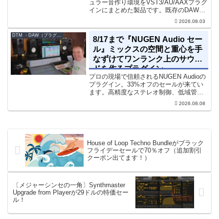
ュラー音作り環境をVST3/AU/AAXプラグ
インにまとめた製品です。既存のDAWを
乗り換えることなく、68種類のシンセや
2026.08.03
エフェクト、CV配線をそのままトラック
に追加できます。通常199...
DTM ・DAW（プラグイン、シンセなど）のセール情報
8/17まで『NUGEN Audio セー
ル』ミックスの空間と重心を手
なずけてワンランク上のサウン
ドを作るプラグイン
プロの現場で信頼されるNUGEN Audioの
プラグイン。33%オフのセールが来てい
ます。高精度なステレオ制御、低域管
理、リバーブツールが揃っています。モ
2026.08.08
ノラル再生でも崩さずにミックス全体の
立体感と明瞭さを改善させることができ
ます。現在、全...
House of Loop Techno Bundleがブラック
フライデーセールで70％オフ（追加割引
クーポン出てます！）
〔メジャーシンセの一角〕Synthmaster
Upgrade from Playerが29ドルの特価セー
ル！