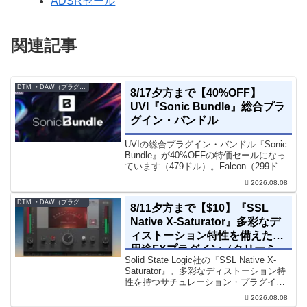
ADSRセール
関連記事
DTM ・DAW（プラグイン、シンセなど）のセール情報
8/17夕方まで【40%OFF】
UVI『Sonic Bundle』総合プラ
グイン・バンドル
UVIの総合プラグイン・バンドル『Sonic
Bundle』が40%OFFの特価セールになっ
ています（479ドル）。Falcon（299ド
ル）も入っています。UVI Sonic Bundle
2026.08.08
Sale - 40% OFF＊セール終了予定日：...
DTM ・DAW（プラグイン、シンセなど）のセール情報
8/11夕方まで【$10】『SSL
Native X-Saturator』多彩なデ
ィストーション特性を備えた多
用途FXプラグイン（クリーミ
Solid State Logic社の『SSL Native X-
ィ＆ウォームなサウンド）
Saturator』。多彩なディストーション特
性を持つサチュレーション・プラグイン
です。音楽制作者、エンジニアの間でも
2026.08.08
評価の高い製品です。競合するサチュレ