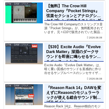
ーション系の製品では...
DTM ・DAW（プラグイン、シンセなど）のセール情報
【無料】The Crow Hill
Company『Pocket Strings』
弦楽セクションとアナログシン
セをブレンドできるストリング
The Crow Hill Companyのストリングス音
ス音源プラグイン
源『Pocket Strings』が、無料配布されて
います。元々£10で販売されていた製品で
す。『Pocket Strings』についてPocket
2026.08.08
Stringsは、生の弦楽セクシ...
DTM ・DAW（プラグイン、シンセなど）のセール情報
【$39】Excite Audio『Evolve
Dark Matter』深淵のダークサ
ウンドを即座に鳴らせるサンプ
ルベース・シンセ
Excite Audio『Evolve Dark Matter』は、
暗く重い質感のサウンドを直感的に作り
出せるサンプルベースのシンセサイザー
です。ダークD&Bやアトモスフェリッ
2026.08.08
ク・テクノ、シネマティック作品に適し
た暗色系ハイブリッド音源です...
DTM ・DAW（プラグイン、シンセなど）のセール情報
『Reason Rack 14』DAWを変
えずにReasonのモジュラーラ
ックが使える総合サウンド制作
プラグイン
Reason Rack 14は、Reason独自のモジ