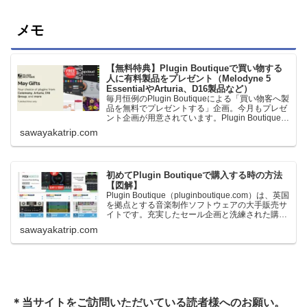
メモ
【無料特典】Plugin Boutiqueで買い物する
人に有料製品をプレゼント（Melodyne 5
EssentialやArturia、D16製品など）
毎月恒例のPlugin Boutiqueによる「買い物客へ製
品を無料でプレゼントする」企画。今月もプレゼ
ント企画が用意されています。Plugin Boutiqueで
一定額以上のお金を出して何かを購入すれば、以
sawayakatrip.com
下に紹介するプレゼントを無料で貰うことができ
ます。＊無料配布終了予定日：日本時間：
6/1（月…
初めてPlugin Boutiqueで購入する時の方法
【図解】
Plugin Boutique（pluginboutique.com）は、英国
を拠点とする音楽制作ソフトウェアの大手販売サ
イトです。充実したセール企画と洗練された購入
システムで、世界中のミュージシャンに利用され
sawayakatrip.com
ています。Plugin Boutiqueのメインページ購入前
に知っておきたいこと価格表示に…
＊当サイトをご訪問いただいている読者様へのお願い。