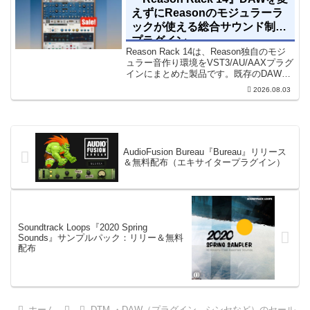
えずにReasonのモジュラーラ
ックが使える総合サウンド制作
プラグイン
Reason Rack 14は、Reason独自のモジ
ュラー音作り環境をVST3/AU/AAXプラグ
インにまとめた製品です。既存のDAWを
乗り換えることなく、68種類のシンセや
2026.08.03
エフェクト、CV配線をそのままトラック
に追加できます。通常199...
AudioFusion Bureau『Bureau』リリース
＆無料配布（エキサイタープラグイン）
Soundtrack Loops『2020 Spring
Sounds』サンプルパック：リリー＆無料
配布
ホーム
DTM ・DAW（プラグイン、シンセなど）のセール