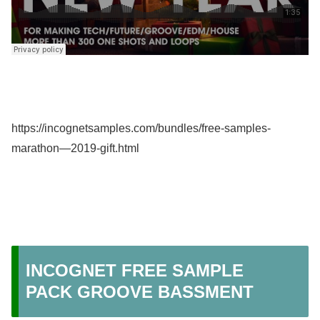
https://incognetsamples.com/bundles/free-samples-
marathon—2019-gift.html
INCOGNET FREE SAMPLE
PACK GROOVE BASSMENT