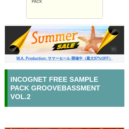
PACK
W.A. Production: サマーセール 開催中（最大97%OFF）
INCOGNET FREE SAMPLE
PACK GROOVEBASSMENT
VOL.2