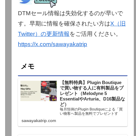
DTMセール情報は失効化するのが早いで
す。早期に情報を確保されたい方は
X（旧
Twitter）の更新情報
をご活用ください。
https://x.com/sawayakatrip
メモ
【無料特典】Plugin Boutique
で買い物する人に有料製品をプ
レゼント（Melodyne 5
EssentialやArturia、D16製品な
ど）
毎月恒例のPlugin Boutiqueによる「買
い物客へ製品を無料でプレゼントす
る」企画。今月もプレゼント企画が用
sawayakatrip.com
意されています。Plugin Boutiqueで一
定額以上のお金を出して何かを購入す
れば、以下に紹介するプレゼントを無
料で貰うことができます。＊無料配布