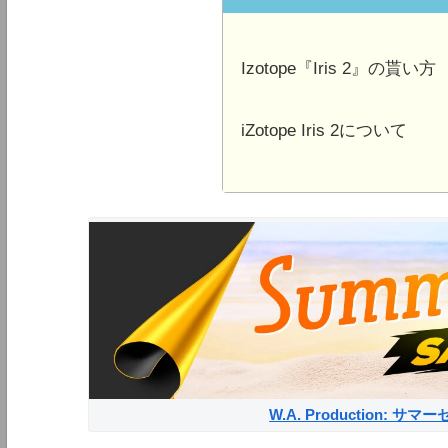
Izotope『Iris 2』の貰い方
iZotope Iris 2について
W.A. Production: 