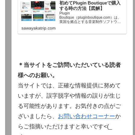
初めてPlugin Boutiqueで購入
終了予定日：日本時間：6/1（月…
する時の方法【図解】
Plugin
Boutique（pluginboutique.com）は、
英国を拠点とする音楽制作ソフトウェ
アの大手販売サイトです。充実したセ
sawayakatrip.com
ール企画と洗練された購入システム
で、世界中のミュージシャンに利用さ
れています。Plugin Boutiqueのメイン
ページ購入前に知っておきたいこと価
格表示に…
＊当サイトをご訪問いただいている読者
様へのお願い。
当サイトでは、正確な情報提供に努めて
いますが、誤字脱字や情報の誤りが生じ
る可能性があります。お気付きの点がご
ざいましたら、
お問い合わせコーナー
か
らご指摘いただけますと幸いです<(_