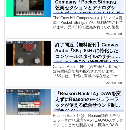
Company『Pocket Strings』
弦楽セクションとアナログシン
セをブレンドできるストリング
The Crow Hill Companyのストリングス音
ス音源プラグイン
源『Pocket Strings』が、無料配布されて
います。元々£10で販売されていた製品で
す。『Pocket Strings』についてPocket
2026.08.08
Stringsは、生の弦楽セクシ...
DTM ・DAW（プラグイン、シンセなど）のセール情報
終了間近【無料配付】Canvas
Audio『8K』8kHzに特化した
コンソールスタイルのサチュレ
ーション兼EQ（通常価格：29
Canvas Audio『8K』(通常価格：$29)が、
ドル）
短時間限定で無料配布されています。
『8K』は、手軽に高域の存在感とアナロ
グ的な質感をミックスに加えることがで
2026.08.08
きる「8kHz」に特化したコンソールスタ
イルのサチュレーション兼EQです。8...
DTM ・DAW（プラグイン、シンセなど）のセール情報
『Reason Rack 14』DAWを変
えずにReasonのモジュラーラ
ックが使える総合サウンド制作
プラグイン
Reason Rack 14は、Reason独自のモジ
ュラー音作り環境をVST3/AU/AAXプラグ
インにまとめた製品です。既存のDAWを
乗り換えることなく、68種類のシンセや