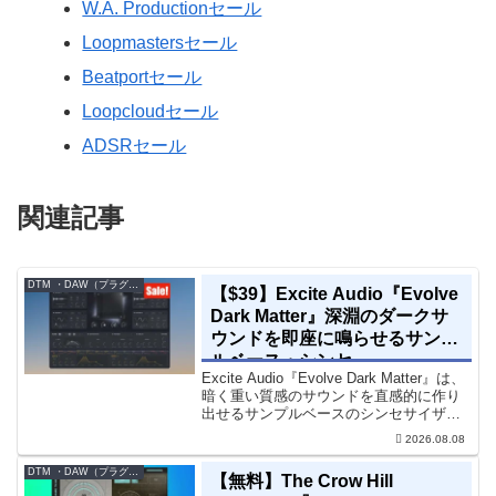
W.A. Productionセール
Loopmastersセール
Beatportセール
Loopcloudセール
ADSRセール
関連記事
DTM ・DAW（プラグイン、シンセなど）のセール情報
【$39】Excite Audio『Evolve
Dark Matter』深淵のダークサ
ウンドを即座に鳴らせるサンプ
ルベース・シンセ
Excite Audio『Evolve Dark Matter』は、
暗く重い質感のサウンドを直感的に作り
出せるサンプルベースのシンセサイザー
です。ダークD&Bやアトモスフェリッ
2026.08.08
ク・テクノ、シネマティック作品に適し
た暗色系ハイブリッド音源です...
DTM ・DAW（プラグイン、シンセなど）のセール情報
【無料】The Crow Hill