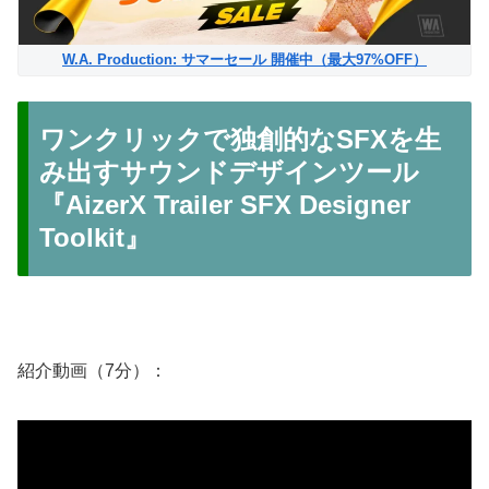
W.A. Production: サマーセール 開催中（最大97%OFF）
ワンクリックで独創的なSFXを生
み出すサウンドデザインツール
『AizerX Trailer SFX Designer
Toolkit』
紹介動画（7分）：