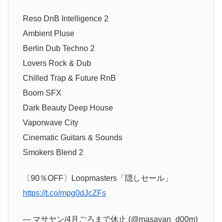
Reso DnB Intelligence 2
Ambient Pluse
Berlin Dub Techno 2
Lovers Rock & Dub
Chilled Trap & Future RnB
Boom SFX
Dark Beauty Deep House
Vaporwave City
Cinematic Guitars & Sounds
Smokers Blend 2
〔90％OFF〕Loopmasters「隠しセール」
https://t.co/mpg0dJcZFs
— マサヤン/4月ごろまで休止 (@masayan_d00m)