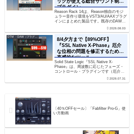
ックが使える総合サウンド制作
プラグイン
Reason Rack 14は、Reason独自のモジ
ュラー音作り環境をVST3/AU/AAXプラグ
インにまとめた製品です。既存のDAWを
乗り換えることなく、68種類のシンセや
2026.08.03
エフェクト、CV配線をそのままトラック
に追加できます。通常199...
DTM ・DAW（プラグイン、シンセなど）のセール情報
8/4夕方まで【89%OFF】
『SSL Native X-Phase』厄介
な位相の問題を修正するための
直感的なツール
Solid State Logic『SSL Native X-
Phase』は、周波数に応じたフェーズ・
コントロール・プラグインです（厄介な
位相の問題を修正するための直感的なツ
2026.07.31
ールです）。特定の周波数で位相をシフ
トさせるオールパスフィルターで...
〔40％OFFセール〕「Fabfilter Pro-G」使
い方動画