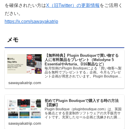
を確保されたい方は
X（旧Twitter）の更新情報
をご活用く
ださい。
https://x.com/sawayakatrip
メモ
【無料特典】Plugin Boutiqueで買い物する
人に有料製品をプレゼント（Melodyne 5
EssentialやArturia、D16製品など）
毎月恒例のPlugin Boutiqueによる「買い物客へ製
品を無料でプレゼントする」企画。今月もプレゼ
ント企画が用意されています。Plugin Boutiqueで
一定額以上のお金を出して何かを購入すれば、以
sawayakatrip.com
下に紹介するプレゼントを無料で貰うことができ
ます。＊無料配布終了予定日：日本時間：
6/1（月…
初めてPlugin Boutiqueで購入する時の方法
【図解】
Plugin Boutique（pluginboutique.com）は、英国
を拠点とする音楽制作ソフトウェアの大手販売サ
イトです。充実したセール企画と洗練された購入
システムで、世界中のミュージシャンに利用され
sawayakatrip.com
ています。Plugin Boutiqueのメインページ購入前