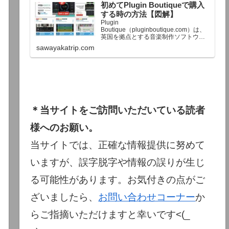
初めてPlugin Boutiqueで購入
終了予定日：日本時間：6/1（月…
する時の方法【図解】
Plugin
Boutique（pluginboutique.com）は、
英国を拠点とする音楽制作ソフトウェ
アの大手販売サイトです。充実したセ
sawayakatrip.com
ール企画と洗練された購入システム
で、世界中のミュージシャンに利用さ
れています。Plugin Boutiqueのメイン
ページ購入前に知っておきたいこと価
格表示に…
＊当サイトをご訪問いただいている読者
様へのお願い。
当サイトでは、正確な情報提供に努めて
いますが、誤字脱字や情報の誤りが生じ
る可能性があります。お気付きの点がご
ざいましたら、
お問い合わせコーナー
か
らご指摘いただけますと幸いです<(_