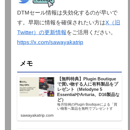
DTMセール情報は失効化するのが早いで
す。早期に情報を確保されたい方は
X（旧
Twitter）の更新情報
をご活用ください。
https://x.com/sawayakatrip
メモ
【無料特典】Plugin Boutique
で買い物する人に有料製品をプ
レゼント（Melodyne 5
EssentialやArturia、D16製品な
ど）
毎月恒例のPlugin Boutiqueによる「買
い物客へ製品を無料でプレゼントす
る」企画。今月もプレゼント企画が用
sawayakatrip.com
意されています。Plugin Boutiqueで一
定額以上のお金を出して何かを購入す
れば、以下に紹介するプレゼントを無
料で貰うことができます。＊無料配布