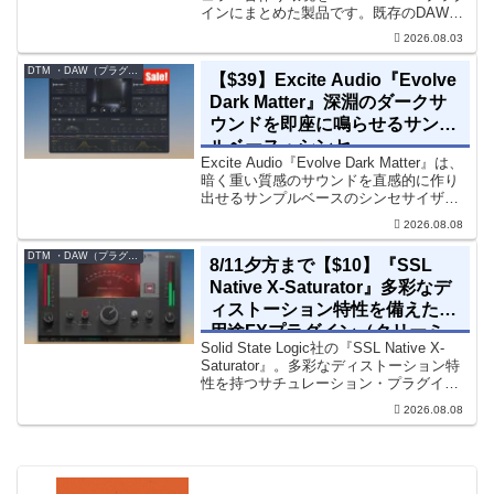
インにまとめた製品です。既存のDAWを
乗り換えることなく、68種類のシンセや
2026.08.03
エフェクト、CV配線をそのままトラック
に追加できます。通常199...
DTM ・DAW（プラグイン、シンセなど）のセール情報
【$39】Excite Audio『Evolve
Dark Matter』深淵のダークサ
ウンドを即座に鳴らせるサンプ
ルベース・シンセ
Excite Audio『Evolve Dark Matter』は、
暗く重い質感のサウンドを直感的に作り
出せるサンプルベースのシンセサイザー
です。ダークD&Bやアトモスフェリッ
2026.08.08
ク・テクノ、シネマティック作品に適し
た暗色系ハイブリッド音源です...
DTM ・DAW（プラグイン、シンセなど）のセール情報
8/11夕方まで【$10】『SSL
Native X-Saturator』多彩なデ
ィストーション特性を備えた多
用途FXプラグイン（クリーミ
Solid State Logic社の『SSL Native X-
ィ＆ウォームなサウンド）
Saturator』。多彩なディストーション特
性を持つサチュレーション・プラグイン
です。音楽制作者、エンジニアの間でも
2026.08.08
評価の高い製品です。競合するサチュレ
ーション系の製品では...