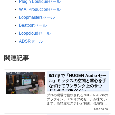
Plugin Boutiqueセール
W.A. Productionセール
Loopmastersセール
Beatportセール
Loopcloudセール
ADSRセール
関連記事
DTM ・DAW（プラグイン、シンセなど）のセール情報
8/17まで『NUGEN Audio セー
ル』ミックスの空間と重心を手
なずけてワンランク上のサウン
ドを作るプラグイン
プロの現場で信頼されるNUGEN Audioの
プラグイン。33%オフのセールが来てい
ます。高精度なステレオ制御、低域管
理、リバーブツールが揃っています。モ
2026.08.08
ノラル再生でも崩さずにミックス全体の