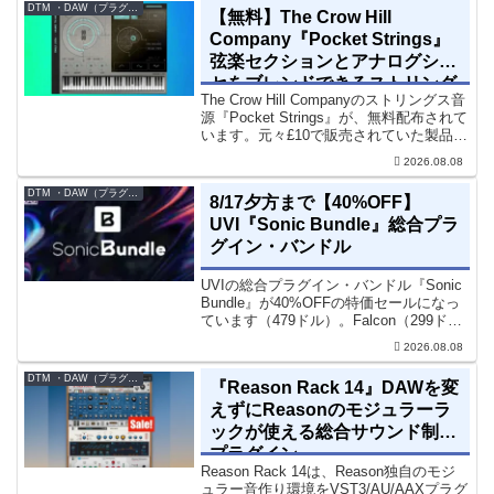
立体感と明瞭さを改善させることができ
DTM ・DAW（プラグイン、シンセなど）のセール情報
【無料】The Crow Hill
ます。現在、全...
Company『Pocket Strings』
弦楽セクションとアナログシン
セをブレンドできるストリング
The Crow Hill Companyのストリングス音
ス音源プラグイン
源『Pocket Strings』が、無料配布されて
います。元々£10で販売されていた製品で
す。『Pocket Strings』についてPocket
2026.08.08
Stringsは、生の弦楽セクシ...
DTM ・DAW（プラグイン、シンセなど）のセール情報
8/17夕方まで【40%OFF】
UVI『Sonic Bundle』総合プラ
グイン・バンドル
UVIの総合プラグイン・バンドル『Sonic
Bundle』が40%OFFの特価セールになっ
ています（479ドル）。Falcon（299ド
ル）も入っています。UVI Sonic Bundle
2026.08.08
Sale - 40% OFF＊セール終了予定日：...
DTM ・DAW（プラグイン、シンセなど）のセール情報
『Reason Rack 14』DAWを変
えずにReasonのモジュラーラ
ックが使える総合サウンド制作
プラグイン
Reason Rack 14は、Reason独自のモジ
ュラー音作り環境をVST3/AU/AAXプラグ