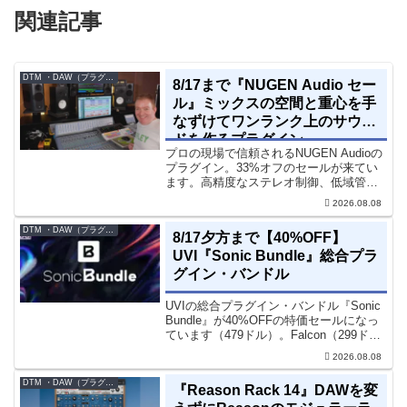
関連記事
DTM ・DAW（プラグイン、シンセなど）のセール情報
8/17まで『NUGEN Audio セー
ル』ミックスの空間と重心を手
なずけてワンランク上のサウン
ドを作るプラグイン
プロの現場で信頼されるNUGEN Audioの
プラグイン。33%オフのセールが来てい
ます。高精度なステレオ制御、低域管
理、リバーブツールが揃っています。モ
2026.08.08
ノラル再生でも崩さずにミックス全体の
立体感と明瞭さを改善させることができ
DTM ・DAW（プラグイン、シンセなど）のセール情報
8/17夕方まで【40%OFF】
ます。現在、全...
UVI『Sonic Bundle』総合プラ
グイン・バンドル
UVIの総合プラグイン・バンドル『Sonic
Bundle』が40%OFFの特価セールになっ
ています（479ドル）。Falcon（299ド
ル）も入っています。UVI Sonic Bundle
2026.08.08
Sale - 40% OFF＊セール終了予定日：...
DTM ・DAW（プラグイン、シンセなど）のセール情報
『Reason Rack 14』DAWを変