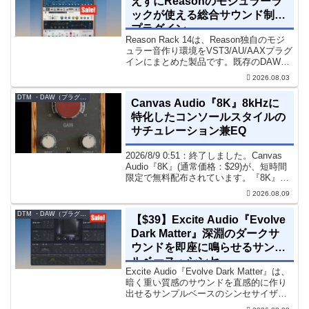
えずにReasonのモジュラーラ
ックが使える総合サウンド制作
プラグイン
Reason Rack 14は、Reason独自のモジ
ュラー音作り環境をVST3/AU/AAXプラグ
インにまとめた製品です。既存のDAWを
乗り換えることなく、68種類のシンセや
2026.08.03
エフェクト、CV配線をそのままトラック
に追加できます。通常199...
DTM ・DAW（プラグイン、シンセなど）のセール情報
Canvas Audio『8K』8kHzに
特化したコンソールスタイルの
サチュレーション兼EQ
2026/8/9 0:51：終了しました。Canvas
Audio『8K』(通常価格：$29)が、短時間
限定で無料配布されています。『8K』
は、手軽に高域の存在感とアナログ的な
2026.08.09
質感をミックスに加えることができる
「8kHz」に特化したコンソー...
DTM ・DAW（プラグイン、シンセなど）のセール情報
【$39】Excite Audio『Evolve
Dark Matter』深淵のダークサ
ウンドを即座に鳴らせるサンプ
ルベース・シンセ
Excite Audio『Evolve Dark Matter』は、
暗く重い質感のサウンドを直感的に作り
出せるサンプルベースのシンセサイザー
です。ダークD&Bやアトモスフェリッ