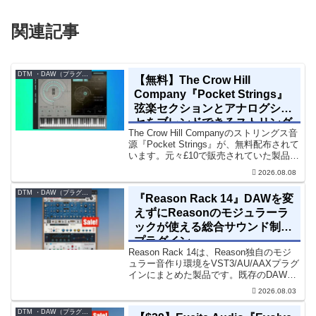
関連記事
DTM ・DAW（プラグイン、シンセなど）のセール情報
【無料】The Crow Hill
Company『Pocket Strings』
弦楽セクションとアナログシン
セをブレンドできるストリング
The Crow Hill Companyのストリングス音
ス音源プラグイン
源『Pocket Strings』が、無料配布されて
います。元々£10で販売されていた製品で
す。『Pocket Strings』についてPocket
2026.08.08
Stringsは、生の弦楽セクシ...
DTM ・DAW（プラグイン、シンセなど）のセール情報
『Reason Rack 14』DAWを変
えずにReasonのモジュラーラ
ックが使える総合サウンド制作
プラグイン
Reason Rack 14は、Reason独自のモジ
ュラー音作り環境をVST3/AU/AAXプラグ
インにまとめた製品です。既存のDAWを
乗り換えることなく、68種類のシンセや
2026.08.03
エフェクト、CV配線をそのままトラック
に追加できます。通常199...
DTM ・DAW（プラグイン、シンセなど）のセール情報