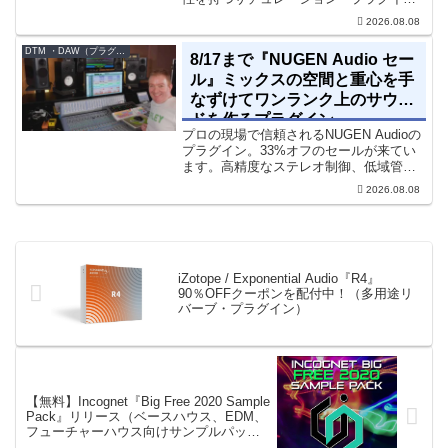
です。音楽制作者、エンジニアの間でも
2026.08.08
評価の高い製品です。競合するサチュレ
ーション系の製品では...
DTM ・DAW（プラグイン、シンセなど）のセール情報
8/17まで『NUGEN Audio セー
ル』ミックスの空間と重心を手
なずけてワンランク上のサウン
ドを作るプラグイン
プロの現場で信頼されるNUGEN Audioの
プラグイン。33%オフのセールが来てい
ます。高精度なステレオ制御、低域管
理、リバーブツールが揃っています。モ
2026.08.08
ノラル再生でも崩さずにミックス全体の
立体感と明瞭さを改善させることができ
ます。現在、全...
iZotope / Exponential Audio『R4』
90％OFFクーポンを配付中！（多用途リ
バーブ・プラグイン）
【無料】Incognet『Big Free 2020 Sample
Pack』リリース（ベースハウス、EDM、
フューチャーハウス向けサンプルパッ
ク）