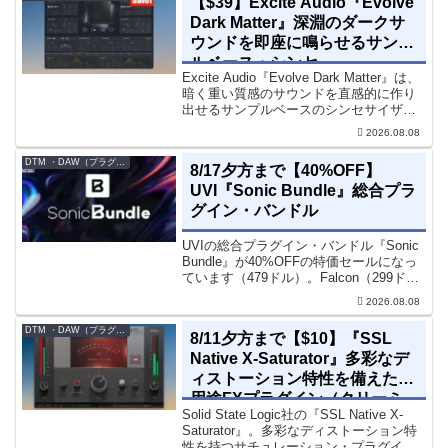
【$39】Excite Audio『Evolve
Dark Matter』深淵のダークサ
ウンドを即座に鳴らせるサンプ
ルベース・シンセ
Excite Audio『Evolve Dark Matter』は、
暗く重い質感のサウンドを直感的に作り
出せるサンプルベースのシンセサイザー
です。ダークD&Bやアトモスフェリッ
2026.08.08
ク・テクノ、シネマティック作品に適し
た暗色系ハイブリッド音源です...
DTM ・DAW（プラグイン、シンセなど）のセール情報
8/17夕方まで【40%OFF】
UVI『Sonic Bundle』総合プラ
グイン・バンドル
UVIの総合プラグイン・バンドル『Sonic
Bundle』が40%OFFの特価セールになっ
ています（479ドル）。Falcon（299ド
ル）も入っています。UVI Sonic Bundle
2026.08.08
Sale - 40% OFF＊セール終了予定日：...
DTM ・DAW（プラグイン、シンセなど）のセール情報
8/11夕方まで【$10】『SSL
Native X-Saturator』多彩なデ
ィストーション特性を備えた多
用途FXプラグイン（クリーミ
Solid State Logic社の『SSL Native X-
ィ＆ウォームなサウンド）
Saturator』。多彩なディストーション特
性を持つサチュレーション・プラグイン