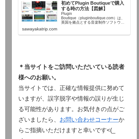
初めてPlugin Boutiqueで購入
終了予定日：日本時間：6/1（月…
する時の方法【図解】
Plugin
Boutique（pluginboutique.com）は、
英国を拠点とする音楽制作ソフトウェ
アの大手販売サイトです。充実したセ
sawayakatrip.com
ール企画と洗練された購入システム
で、世界中のミュージシャンに利用さ
れています。Plugin Boutiqueのメイン
ページ購入前に知っておきたいこと価
格表示に…
＊当サイトをご訪問いただいている読者
様へのお願い。
当サイトでは、正確な情報提供に努めて
いますが、誤字脱字や情報の誤りが生じ
る可能性があります。お気付きの点がご
ざいましたら、
お問い合わせコーナー
か
らご指摘いただけますと幸いです<(_