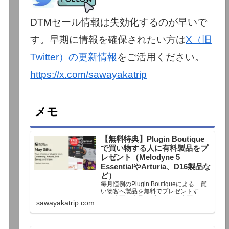
DTMセール情報は失効化するのが早いで
す。早期に情報を確保されたい方は
X（旧
Twitter）の更新情報
をご活用ください。
https://x.com/sawayakatrip
メモ
【無料特典】Plugin Boutique
で買い物する人に有料製品をプ
レゼント（Melodyne 5
EssentialやArturia、D16製品な
ど）
毎月恒例のPlugin Boutiqueによる「買
い物客へ製品を無料でプレゼントす
る」企画。今月もプレゼント企画が用
sawayakatrip.com
意されています。Plugin Boutiqueで一
定額以上のお金を出して何かを購入す
れば、以下に紹介するプレゼントを無
料で貰うことができます。＊無料配布