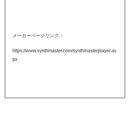
メーカーページリンク：
https://www.synthmaster.com/synthmasterplayer.as
px