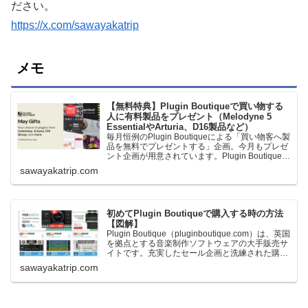
ださい。
https://x.com/sawayakatrip
メモ
【無料特典】Plugin Boutiqueで買い物する
人に有料製品をプレゼント（Melodyne 5
EssentialやArturia、D16製品など）
毎月恒例のPlugin Boutiqueによる「買い物客へ製
品を無料でプレゼントする」企画。今月もプレゼ
ント企画が用意されています。Plugin Boutiqueで
一定額以上のお金を出して何かを購入すれば、以
sawayakatrip.com
下に紹介するプレゼントを無料で貰うことができ
ます。＊無料配布終了予定日：日本時間：
6/1（月…
初めてPlugin Boutiqueで購入する時の方法
【図解】
Plugin Boutique（pluginboutique.com）は、英国
を拠点とする音楽制作ソフトウェアの大手販売サ
イトです。充実したセール企画と洗練された購入
システムで、世界中のミュージシャンに利用され
sawayakatrip.com
ています。Plugin Boutiqueのメインページ購入前
に知っておきたいこと価格表示に…