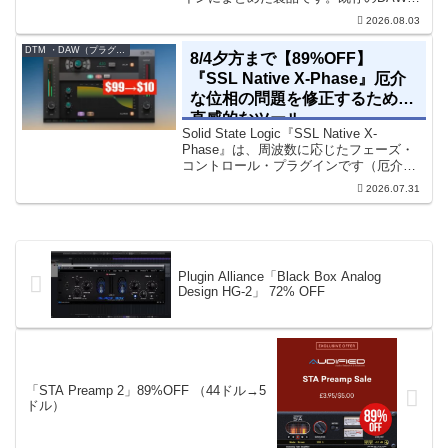
乗り換えることなく、68種類のシンセや
2026.08.03
エフェクト、CV配線をそのままトラック
に追加できます。通常199...
DTM ・DAW（プラグイン、シンセなど）のセール情報
8/4夕方まで【89%OFF】
『SSL Native X-Phase』厄介
な位相の問題を修正するための
直感的なツール
Solid State Logic『SSL Native X-
Phase』は、周波数に応じたフェーズ・
コントロール・プラグインです（厄介な
位相の問題を修正するための直感的なツ
2026.07.31
ールです）。特定の周波数で位相をシフ
トさせるオールパスフィルターで...
Plugin Alliance「Black Box Analog
Design HG-2」 72% OFF
「STA Preamp 2」89%OFF （44ドル→5
ドル）