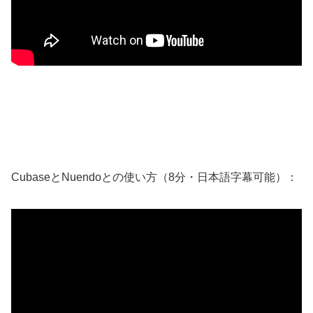
CubaseとNuendoとの使い方（8分・日本語字幕可能）：