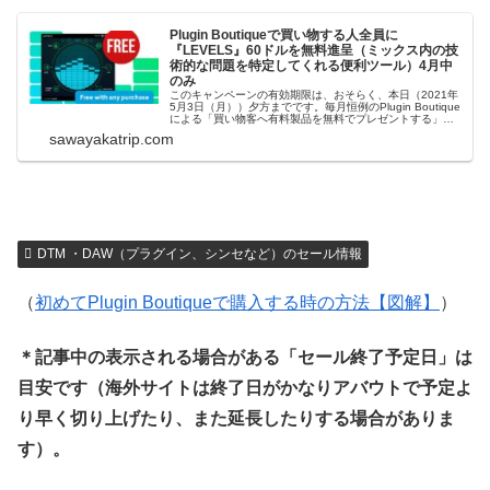
Plugin Boutiqueで買い物する人全員に
『LEVELS』60ドルを無料進呈（ミックス内の技
術的な問題を特定してくれる便利ツール）4月中
のみ
このキャンペーンの有効期限は、おそらく、本日（2021年
5月3日（月））夕方までです。毎月恒例のPlugin Boutique
による「買い物客へ有料製品を無料でプレゼントする」企
画。今月（4月）は、Metering by Mastering The Mixの
sawayakatrip.com
『LEVELS』 が無料でもらえます。LE...
DTM ・DAW（プラグイン、シンセなど）のセール情報
（
初めてPlugin Boutiqueで購入する時の方法【図解】
）
＊記事中の表示される場合がある「セール終了予定日」は
目安です（海外サイトは終了日がかなりアバウトで予定よ
り早く切り上げたり、また延長したりする場合がありま
す）。