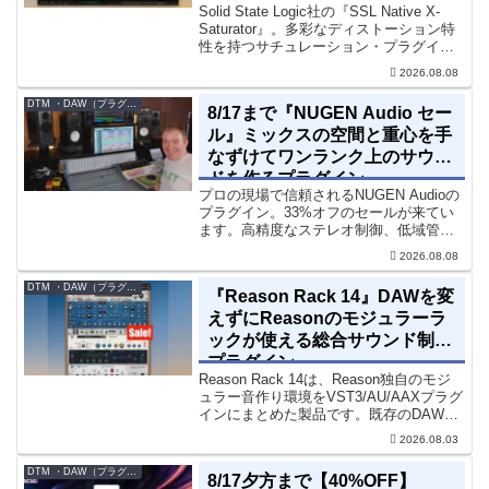
Solid State Logic社の『SSL Native X-
ィ＆ウォームなサウンド）
Saturator』。多彩なディストーション特
性を持つサチュレーション・プラグイン
です。音楽制作者、エンジニアの間でも
2026.08.08
評価の高い製品です。競合するサチュレ
ーション系の製品では...
DTM ・DAW（プラグイン、シンセなど）のセール情報
8/17まで『NUGEN Audio セー
ル』ミックスの空間と重心を手
なずけてワンランク上のサウン
ドを作るプラグイン
プロの現場で信頼されるNUGEN Audioの
プラグイン。33%オフのセールが来てい
ます。高精度なステレオ制御、低域管
理、リバーブツールが揃っています。モ
2026.08.08
ノラル再生でも崩さずにミックス全体の
立体感と明瞭さを改善させることができ
DTM ・DAW（プラグイン、シンセなど）のセール情報
『Reason Rack 14』DAWを変
ます。現在、全...
えずにReasonのモジュラーラ
ックが使える総合サウンド制作
プラグイン
Reason Rack 14は、Reason独自のモジ
ュラー音作り環境をVST3/AU/AAXプラグ
インにまとめた製品です。既存のDAWを
乗り換えることなく、68種類のシンセや
2026.08.03
エフェクト、CV配線をそのままトラック
に追加できます。通常199...
DTM ・DAW（プラグイン、シンセなど）のセール情報
8/17夕方まで【40%OFF】