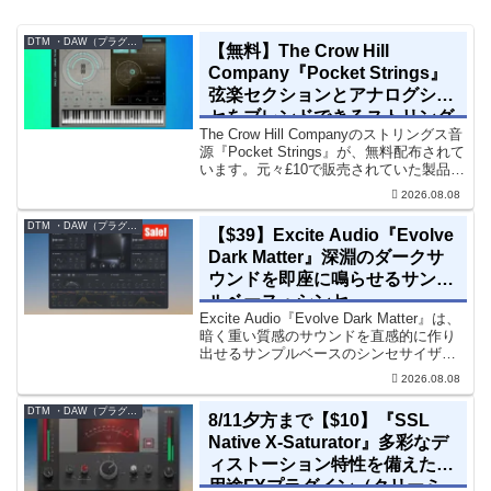
DTM ・DAW（プラグイン、シンセなど）のセール情報
【無料】The Crow Hill
Company『Pocket Strings』
弦楽セクションとアナログシン
セをブレンドできるストリング
The Crow Hill Companyのストリングス音
ス音源プラグイン
源『Pocket Strings』が、無料配布されて
います。元々£10で販売されていた製品で
す。『Pocket Strings』についてPocket
2026.08.08
Stringsは、生の弦楽セクシ...
DTM ・DAW（プラグイン、シンセなど）のセール情報
【$39】Excite Audio『Evolve
Dark Matter』深淵のダークサ
ウンドを即座に鳴らせるサンプ
ルベース・シンセ
Excite Audio『Evolve Dark Matter』は、
暗く重い質感のサウンドを直感的に作り
出せるサンプルベースのシンセサイザー
です。ダークD&Bやアトモスフェリッ
2026.08.08
ク・テクノ、シネマティック作品に適し
た暗色系ハイブリッド音源です...
DTM ・DAW（プラグイン、シンセなど）のセール情報
8/11夕方まで【$10】『SSL
Native X-Saturator』多彩なデ
ィストーション特性を備えた多
用途FXプラグイン（クリーミ