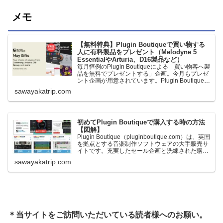
メモ
【無料特典】Plugin Boutiqueで買い物する
人に有料製品をプレゼント（Melodyne 5
EssentialやArturia、D16製品など）
毎月恒例のPlugin Boutiqueによる「買い物客へ製
品を無料でプレゼントする」企画。今月もプレゼ
ント企画が用意されています。Plugin Boutiqueで
一定額以上のお金を出して何かを購入すれば、以
sawayakatrip.com
下に紹介するプレゼントを無料で貰うことができ
ます。＊無料配布終了予定日：日本時間：
6/1（月…
初めてPlugin Boutiqueで購入する時の方法
【図解】
Plugin Boutique（pluginboutique.com）は、英国
を拠点とする音楽制作ソフトウェアの大手販売サ
イトです。充実したセール企画と洗練された購入
システムで、世界中のミュージシャンに利用され
sawayakatrip.com
ています。Plugin Boutiqueのメインページ購入前
に知っておきたいこと価格表示に…
＊当サイトをご訪問いただいている読者様へのお願い。