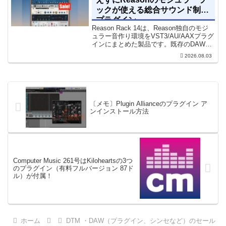
ックが使える総合サウンド制作
プラグイン
Reason Rack 14は、Reason独自のモジ
ュラー音作り環境をVST3/AU/AAXプラグ
インにまとめた製品です。既存のDAWを
乗り換えることなく、68種類のシンセや
2026.08.03
エフェクト、CV配線をそのままトラック
に追加できます。通常199...
〔メモ〕Plugin Allianceのプラグイン ア
ンインストール方法
Computer Music 261号はKiloheartsの3つ
のプラグイン（有料フルバージョン 87ド
ル）が付属！
ホーム
DTM ・DAW（プラグイン、シンセなど）のセール