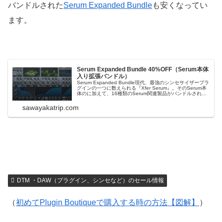
バンドルされた
Serum Expanded Bundle
も安くなってい
ます。
Serum Expanded Bundle 40%OFF（Serum本体
入り拡張バンドル）
Serum Expanded Bundle現代、最強のシンセサイザープラ
グインの一つに数えられる『Xfer Serum』。そのSerum本
体のに加えて、16種類のSerum関連製品がバンドルされた
『Serum Expanded Bundle』が40％OFFのセールになっ
ています。Serumでサウンド...
sawayakatrip.com
DTM ・DAW（プラグイン、シンセなど）のセール情報
（
初めてPlugin Boutiqueで購入する時の方法【図解】
）