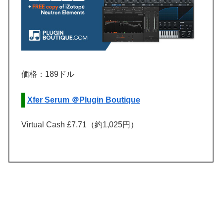
価格：189ドル
Xfer Serum ＠Plugin Boutique
Virtual Cash £7.71（約1,025円）