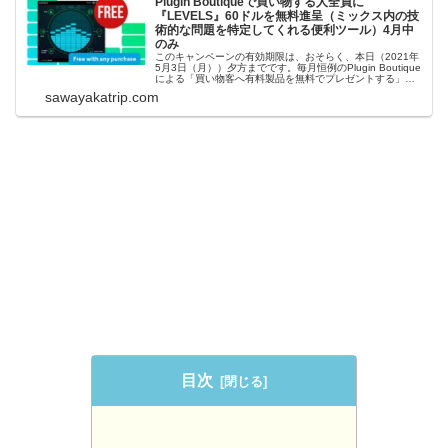
Plugin Boutiqueで買い物する人全員に
『LEVELS』60ドルを無料進呈（ミックス内の技
術的な問題を特定してくれる便利ツール）4月中
のみ
このキャンペーンの有効期限は、おそらく、本日（2021年
5月3日（月））夕方までです。毎月恒例のPlugin Boutique
による「買い物客へ有料製品を無料でプレゼントする」企
画。今月（4月）は、Metering by Mastering The Mixの
sawayakatrip.com
『LEVELS』 が無料でもらえます。LE...
目次