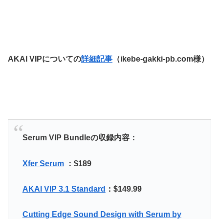
AKAI VIPについての
詳細記事
（ikebe-gakki-pb.com様）
Serum VIP Bundleの収録内容：
Xfer Serum
：$189
AKAI VIP 3.1 Standard
：
$149.99
Cutting Edge Sound Design with Serum by