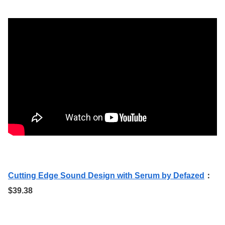
Cutting Edge Sound Design with Serum by Defazed
：
$39.38