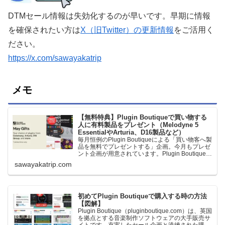
DTMセール情報は失効化するのが早いです。早期に情報
を確保されたい方は
X（旧Twitter）の更新情報
をご活用く
ださい。
https://x.com/sawayakatrip
メモ
【無料特典】Plugin Boutiqueで買い物する
人に有料製品をプレゼント（Melodyne 5
EssentialやArturia、D16製品など）
毎月恒例のPlugin Boutiqueによる「買い物客へ製
品を無料でプレゼントする」企画。今月もプレゼ
ント企画が用意されています。Plugin Boutiqueで
一定額以上のお金を出して何かを購入すれば、以
sawayakatrip.com
下に紹介するプレゼントを無料で貰うことができ
ます。＊無料配布終了予定日：日本時間：
6/1（月…
初めてPlugin Boutiqueで購入する時の方法
【図解】
Plugin Boutique（pluginboutique.com）は、英国
を拠点とする音楽制作ソフトウェアの大手販売サ
イトです。充実したセール企画と洗練された購入