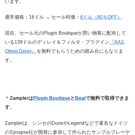
います。
通常価格：16ドル → セール特価：
6ドル（60％OFF）
現在、セール元のPlugin Boutiqueが買い物客に配布して
いる139ドルのディレイ＆フィルタ・プラグイン
『AAS
Objeq Delay』
を無料でもらうための踏み台にもなりま
す。
＊
Zamplerは
Plugin Boutique
と
Beat
で無料で取得できま
す
。
Zamplerは、シンセのDuneやLegendなどで著名なドイツ
のSynapse社が開発に参加して作られたサンプルプレーヤ