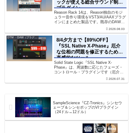
ックが使える総合サウンド制作
プラグイン
Reason Rack 14は、Reason独自のモジ
ュラー音作り環境をVST3/AU/AAXプラグ
インにまとめた製品です。既存のDAWを
乗り換えることなく、68種類のシンセや
2026.08.03
エフェクト、CV配線をそのままトラック
に追加できます。通常199...
DTM ・DAW（プラグイン、シンセなど）のセール情報
8/4夕方まで【89%OFF】
『SSL Native X-Phase』厄介
な位相の問題を修正するための
直感的なツール
Solid State Logic『SSL Native X-
Phase』は、周波数に応じたフェーズ・
コントロール・プラグインです（厄介な
位相の問題を修正するための直感的なツ
2026.07.31
ールです）。特定の周波数で位相をシフ
トさせるオールパスフィルターで...
SampleScience『CZ-Tronics』シンセウ
ェーブ＆シンセポップのVIプラグイン
（24ドル→12ドル）