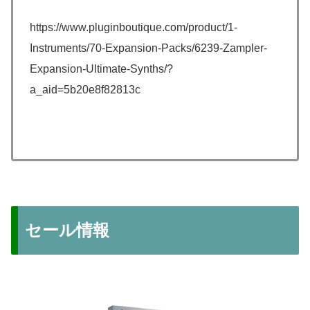
https://www.pluginboutique.com/product/1-
Instruments/70-Expansion-Packs/6239-Zampler-
Expansion-Ultimate-Synths/?
a_aid=5b20e8f82813c
セール情報