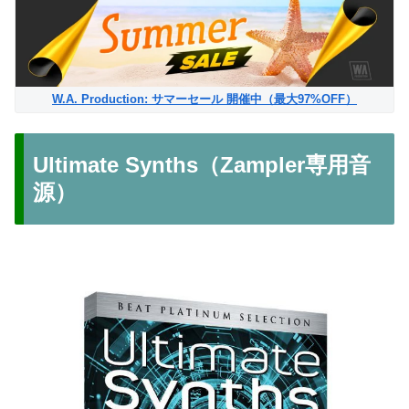
W.A. Production: サマーセール 開催中（最大97%OFF）
Ultimate Synths（Zampler専用音
源）