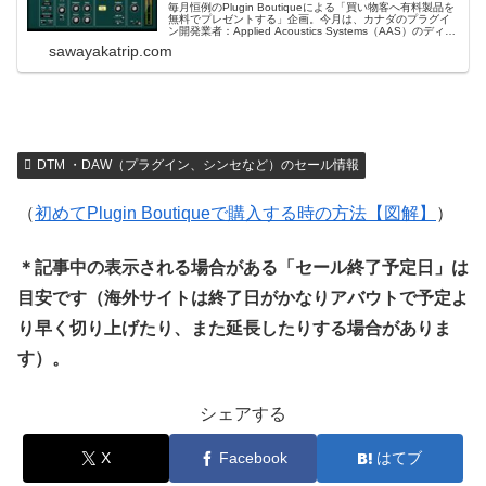
毎月恒例のPlugin Boutiqueによる「買い物客へ有料製品を
無料でプレゼントする」企画。今月は、カナダのプラグイ
ン開発業者：Applied Acoustics Systems（AAS）のディレ
イ＆フィルタ・プラグイン「Objeq Delay」です！通常価
sawayakatrip.com
格：139ドル！これ無茶苦茶良いブツで...
DTM ・DAW（プラグイン、シンセなど）のセール情報
（
初めてPlugin Boutiqueで購入する時の方法【図解】
）
＊記事中の表示される場合がある「セール終了予定日」は
目安です（海外サイトは終了日がかなりアバウトで予定よ
り早く切り上げたり、また延長したりする場合がありま
す）。
シェアする
X
Facebook
はてブ