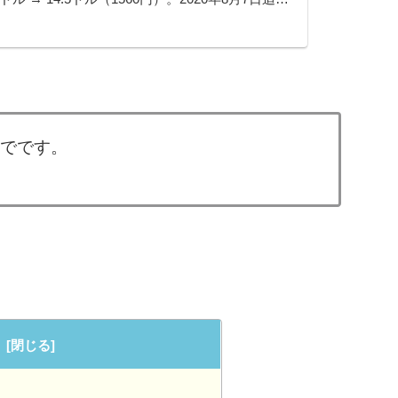
・950円）『Synths I DX』今...
までです。