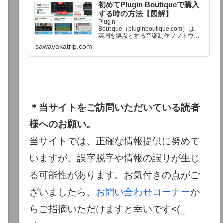
初めてPlugin Boutiqueで購入
終了予定日：日本時間：6/1（月…
する時の方法【図解】
Plugin
Boutique（pluginboutique.com）は、
英国を拠点とする音楽制作ソフトウェ
アの大手販売サイトです。充実したセ
sawayakatrip.com
ール企画と洗練された購入システム
で、世界中のミュージシャンに利用さ
れています。Plugin Boutiqueのメイン
ページ購入前に知っておきたいこと価
格表示に…
＊当サイトをご訪問いただいている読者
様へのお願い。
当サイトでは、正確な情報提供に努めて
いますが、誤字脱字や情報の誤りが生じ
る可能性があります。お気付きの点がご
ざいましたら、
お問い合わせコーナー
か
らご指摘いただけますと幸いです<(_