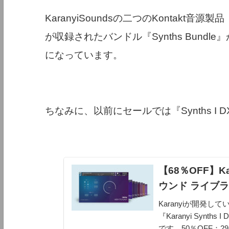
KaranyiSoundsの二つのKontakt音源製品『
が収録されたバンドル『Synths Bundle』
になっています。
ちなみに、以前にセールでは『Synths I
【68％OFF】Ka
ウンド ライブラ
Karanyiが開発
『Karanyi Synt
です。50％OFF：29