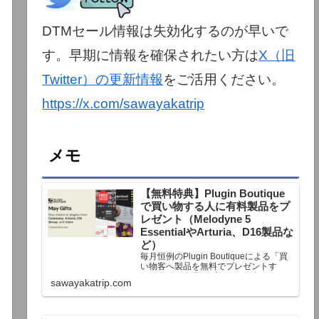
DTMセール情報は失効化するのが早いで
す。早期に情報を確保されたい方は
X（旧
Twitter）の更新情報
をご活用ください。
https://x.com/sawayakatrip
メモ
【無料特典】Plugin Boutique
で買い物する人に有料製品をプ
レゼント（Melodyne 5
EssentialやArturia、D16製品な
ど）
毎月恒例のPlugin Boutiqueによる「買
い物客へ製品を無料でプレゼントす
る」企画。今月もプレゼント企画が用
sawayakatrip.com
意されています。Plugin Boutiqueで一
定額以上のお金を出して何かを購入す
れば、以下に紹介するプレゼントを無
料で貰うことができます。＊無料配布