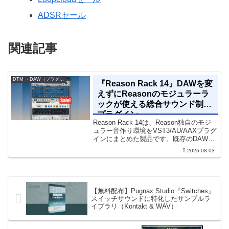
ADSRセール
関連記事
DTM ・DAW（プラグイン、シンセなど）のセール情報
『Reason Rack 14』DAWを変
えずにReasonのモジュラーラ
ックが使える総合サウンド制作
プラグイン
Reason Rack 14は、Reason独自のモジ
ュラー音作り環境をVST3/AU/AAXプラグ
インにまとめた製品です。既存のDAWを
乗り換えることなく、68種類のシンセや
2026.08.03
エフェクト、CV配線をそのままトラック
に追加できます。通常199...
【無料配布】Pugnax Studio『Switches』
スイッチサウンドに特化したサンプルラ
イブラリ（Kontakt & WAV）