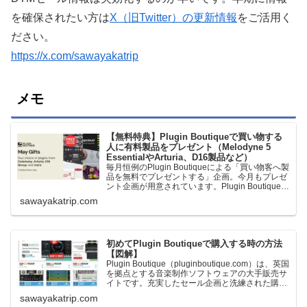
を確保されたい方は
X（旧Twitter）の更新情報
をご活用く
ださい。
https://x.com/sawayakatrip
メモ
【無料特典】Plugin Boutiqueで買い物する
人に有料製品をプレゼント（Melodyne 5
EssentialやArturia、D16製品など）
毎月恒例のPlugin Boutiqueによる「買い物客へ製
品を無料でプレゼントする」企画。今月もプレゼ
ント企画が用意されています。Plugin Boutiqueで
一定額以上のお金を出して何かを購入すれば、以
sawayakatrip.com
下に紹介するプレゼントを無料で貰うことができ
ます。＊無料配布終了予定日：日本時間：
6/1（月…
初めてPlugin Boutiqueで購入する時の方法
【図解】
Plugin Boutique（pluginboutique.com）は、英国
を拠点とする音楽制作ソフトウェアの大手販売サ
イトです。充実したセール企画と洗練された購入
システムで、世界中のミュージシャンに利用され
sawayakatrip.com
ています。Plugin Boutiqueのメインページ購入前