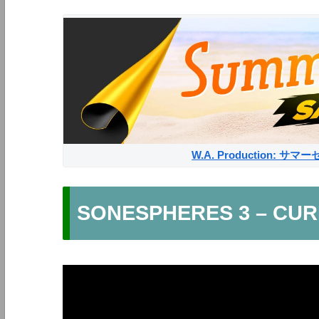
W.A. Production: 
SONESPHERES 3 – CU