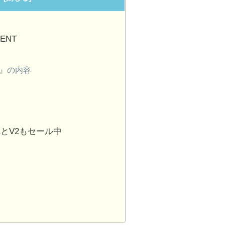
RENT
ent』の内容
のV1とV2もセール中