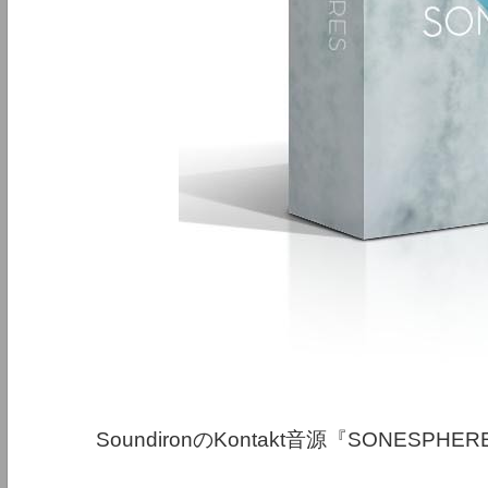
SoundironのKontakt音源『SONESPHER