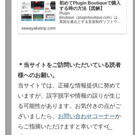
初めてPlugin Boutiqueで購入
終了予定日：日本時間：6/1（月…
する時の方法【図解】
Plugin
Boutique（pluginboutique.com）は、
英国を拠点とする音楽制作ソフトウェ
アの大手販売サイトです。充実したセ
sawayakatrip.com
ール企画と洗練された購入システム
で、世界中のミュージシャンに利用さ
れています。Plugin Boutiqueのメイン
ページ購入前に知っておきたいこと価
格表示に…
＊当サイトをご訪問いただいている読者
様へのお願い。
当サイトでは、正確な情報提供に努めて
いますが、誤字脱字や情報の誤りが生じ
る可能性があります。お気付きの点がご
ざいましたら、
お問い合わせコーナー
か
らご指摘いただけますと幸いです<(_