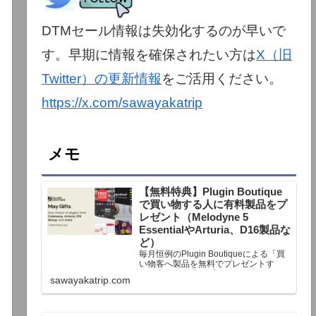
DTMセール情報は失効化するのが早いで
す。早期に情報を確保されたい方は
X（旧
Twitter）の更新情報
をご活用ください。
https://x.com/sawayakatrip
メモ
【無料特典】Plugin Boutique
で買い物する人に有料製品をプ
レゼント（Melodyne 5
EssentialやArturia、D16製品な
ど）
毎月恒例のPlugin Boutiqueによる「買
い物客へ製品を無料でプレゼントす
る」企画。今月もプレゼント企画が用
sawayakatrip.com
意されています。Plugin Boutiqueで一
定額以上のお金を出して何かを購入す
れば、以下に紹介するプレゼントを無
料で貰うことができます。＊無料配布