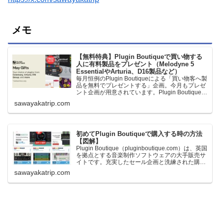
メモ
【無料特典】Plugin Boutiqueで買い物する
人に有料製品をプレゼント（Melodyne 5
EssentialやArturia、D16製品など）
毎月恒例のPlugin Boutiqueによる「買い物客へ製
品を無料でプレゼントする」企画。今月もプレゼ
ント企画が用意されています。Plugin Boutiqueで
一定額以上のお金を出して何かを購入すれば、以
sawayakatrip.com
下に紹介するプレゼントを無料で貰うことができ
ます。＊無料配布終了予定日：日本時間：
6/1（月…
初めてPlugin Boutiqueで購入する時の方法
【図解】
Plugin Boutique（pluginboutique.com）は、英国
を拠点とする音楽制作ソフトウェアの大手販売サ
イトです。充実したセール企画と洗練された購入
システムで、世界中のミュージシャンに利用され
sawayakatrip.com
ています。Plugin Boutiqueのメインページ購入前
に知っておきたいこと価格表示に…