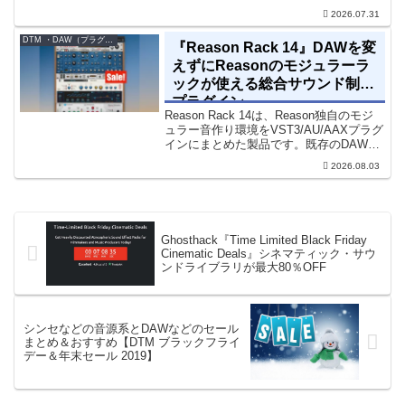
位相の問題を修正するための直感的なツ
2026.07.31
ールです）。特定の周波数で位相をシフ
トさせるオールパスフィルターで...
DTM ・DAW（プラグイン、シンセなど）のセール情報
『Reason Rack 14』DAWを変
えずにReasonのモジュラーラ
ックが使える総合サウンド制作
プラグイン
Reason Rack 14は、Reason独自のモジ
ュラー音作り環境をVST3/AU/AAXプラグ
インにまとめた製品です。既存のDAWを
乗り換えることなく、68種類のシンセや
2026.08.03
エフェクト、CV配線をそのままトラック
に追加できます。通常199...
Ghosthack『Time Limited Black Friday
Cinematic Deals』シネマティック・サウ
ンドライブラリが最大80％OFF
シンセなどの音源系とDAWなどのセール
まとめ＆おすすめ【DTM ブラックフライ
デー＆年末セール 2019】