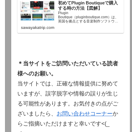
初めてPlugin Boutiqueで購入
終了予定日：日本時間：6/1（月…
する時の方法【図解】
Plugin
Boutique（pluginboutique.com）は、
英国を拠点とする音楽制作ソフトウェ
アの大手販売サイトです。充実したセ
sawayakatrip.com
ール企画と洗練された購入システム
で、世界中のミュージシャンに利用さ
れています。Plugin Boutiqueのメイン
ページ購入前に知っておきたいこと価
格表示に…
＊当サイトをご訪問いただいている読者
様へのお願い。
当サイトでは、正確な情報提供に努めて
いますが、誤字脱字や情報の誤りが生じ
る可能性があります。お気付きの点がご
ざいましたら、
お問い合わせコーナー
か
らご指摘いただけますと幸いです<(_