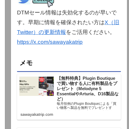
DTMセール情報は失効化するのが早いで
す。早期に情報を確保されたい方は
X（旧
Twitter）の更新情報
をご活用ください。
https://x.com/sawayakatrip
メモ
【無料特典】Plugin Boutique
で買い物する人に有料製品をプ
レゼント（Melodyne 5
EssentialやArturia、D16製品な
ど）
毎月恒例のPlugin Boutiqueによる「買
い物客へ製品を無料でプレゼントす
る」企画。今月もプレゼント企画が用
sawayakatrip.com
意されています。Plugin Boutiqueで一
定額以上のお金を出して何かを購入す
れば、以下に紹介するプレゼントを無
料で貰うことができます。＊無料配布