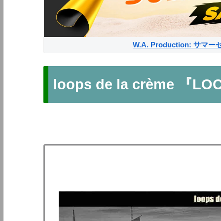
W.A. Production: 
loops de la crème 『