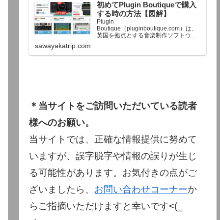
初めてPlugin Boutiqueで購入
終了予定日：日本時間：6/1（月…
する時の方法【図解】
Plugin
Boutique（pluginboutique.com）は、
英国を拠点とする音楽制作ソフトウェ
アの大手販売サイトです。充実したセ
sawayakatrip.com
ール企画と洗練された購入システム
で、世界中のミュージシャンに利用さ
れています。Plugin Boutiqueのメイン
ページ購入前に知っておきたいこと価
格表示に…
＊当サイトをご訪問いただいている読者
様へのお願い。
当サイトでは、正確な情報提供に努めて
いますが、誤字脱字や情報の誤りが生じ
る可能性があります。お気付きの点がご
ざいましたら、
お問い合わせコーナー
か
らご指摘いただけますと幸いです<(_