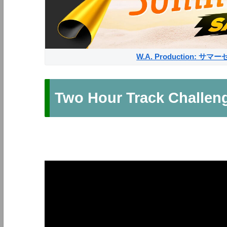
W.A. Production: 
Two Hour Track Challen