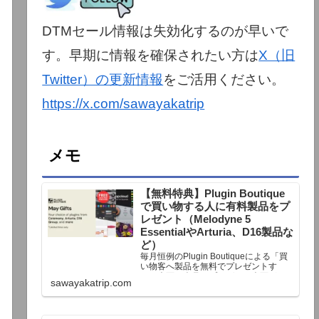
DTMセール情報は失効化するのが早いで
す。早期に情報を確保されたい方は
X（旧
Twitter）の更新情報
をご活用ください。
https://x.com/sawayakatrip
メモ
【無料特典】Plugin Boutique
で買い物する人に有料製品をプ
レゼント（Melodyne 5
EssentialやArturia、D16製品な
ど）
毎月恒例のPlugin Boutiqueによる「買
い物客へ製品を無料でプレゼントす
る」企画。今月もプレゼント企画が用
sawayakatrip.com
意されています。Plugin Boutiqueで一
定額以上のお金を出して何かを購入す
れば、以下に紹介するプレゼントを無
料で貰うことができます。＊無料配布