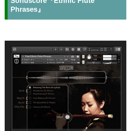
Sonuscore『Ethnic Flute
Phrases』