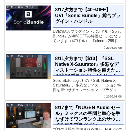
エフェクト、CV配線をそのままトラック
に追加できます。通常199...
DTM ・DAW（プラグイン、シンセなど）のセール情報
8/17夕方まで【40%OFF】
UVI『Sonic Bundle』総合プラ
グイン・バンドル
UVIの総合プラグイン・バンドル『Sonic
Bundle』が40%OFFの特価セールになっ
ています（479ドル）。Falcon（299ド
ル）も入っています。UVI Sonic Bundle
2026.08.08
Sale - 40% OFF＊セール終了予定日：...
DTM ・DAW（プラグイン、シンセなど）のセール情報
8/11夕方まで【$10】『SSL
Native X-Saturator』多彩なデ
ィストーション特性を備えた多
用途FXプラグイン（クリーミ
Solid State Logic社の『SSL Native X-
ィ＆ウォームなサウンド）
Saturator』。多彩なディストーション特
性を持つサチュレーション・プラグイン
です。音楽制作者、エンジニアの間でも
2026.08.08
評価の高い製品です。競合するサチュレ
ーション系の製品では...
DTM ・DAW（プラグイン、シンセなど）のセール情報
8/17まで『NUGEN Audio セー
ル』ミックスの空間と重心を手
なずけてワンランク上のサウン
ドを作るプラグイン
プロの現場で信頼されるNUGEN Audioの