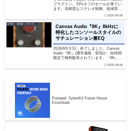
プラグイン。33%オフのセールが来てい
ます。高精度なステレオ制御、低域管
理、リバーブツールが揃っています。モ
2026.08.08
ノラル再生でも崩さずにミックス全体の
立体感と明瞭さを改善させることができ
DTM ・DAW（プラグイン、シンセなど）のセール情報
Canvas Audio『8K』8kHzに
ます。現在、全...
特化したコンソールスタイルの
サチュレーション兼EQ
2026/8/9 0:51：終了しました。Canvas
Audio『8K』(通常価格：$29)が、短時間
限定で無料配布されています。『8K』
は、手軽に高域の存在感とアナログ的な
2026.08.09
質感をミックスに加えることができる
「8kHz」に特化したコンソー...
Pumped: Sylenth1 Future House
Essentials