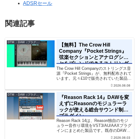
ADSRセール
関連記事
DTM ・DAW（プラグイン、シンセなど）のセール情報
【無料】The Crow Hill
Company『Pocket Strings』
弦楽セクションとアナログシン
セをブレンドできるストリング
The Crow Hill Companyのストリングス音
ス音源プラグイン
源『Pocket Strings』が、無料配布されて
います。元々£10で販売されていた製品で
す。『Pocket Strings』についてPocket
2026.08.08
Stringsは、生の弦楽セクシ...
DTM ・DAW（プラグイン、シンセなど）のセール情報
『Reason Rack 14』DAWを変
えずにReasonのモジュラーラ
ックが使える総合サウンド制作
プラグイン
Reason Rack 14は、Reason独自のモジ
ュラー音作り環境をVST3/AU/AAXプラグ
インにまとめた製品です。既存のDAWを
乗り換えることなく、68種類のシンセや
2026.08.03