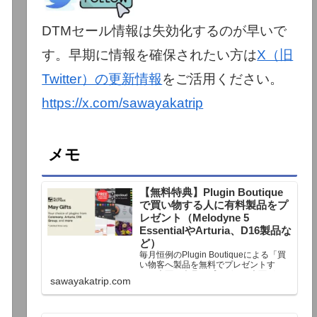
DTMセール情報は失効化するのが早いで
す。早期に情報を確保されたい方は
X（旧
Twitter）の更新情報
をご活用ください。
https://x.com/sawayakatrip
メモ
【無料特典】Plugin Boutique
で買い物する人に有料製品をプ
レゼント（Melodyne 5
EssentialやArturia、D16製品な
ど）
毎月恒例のPlugin Boutiqueによる「買
い物客へ製品を無料でプレゼントす
る」企画。今月もプレゼント企画が用
sawayakatrip.com
意されています。Plugin Boutiqueで一
定額以上のお金を出して何かを購入す
れば、以下に紹介するプレゼントを無
料で貰うことができます。＊無料配布