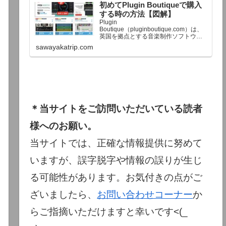
初めてPlugin Boutiqueで購入
終了予定日：日本時間：6/1（月…
する時の方法【図解】
Plugin
Boutique（pluginboutique.com）は、
英国を拠点とする音楽制作ソフトウェ
アの大手販売サイトです。充実したセ
sawayakatrip.com
ール企画と洗練された購入システム
で、世界中のミュージシャンに利用さ
れています。Plugin Boutiqueのメイン
ページ購入前に知っておきたいこと価
格表示に…
＊当サイトをご訪問いただいている読者
様へのお願い。
当サイトでは、正確な情報提供に努めて
いますが、誤字脱字や情報の誤りが生じ
る可能性があります。お気付きの点がご
ざいましたら、
お問い合わせコーナー
か
らご指摘いただけますと幸いです<(_