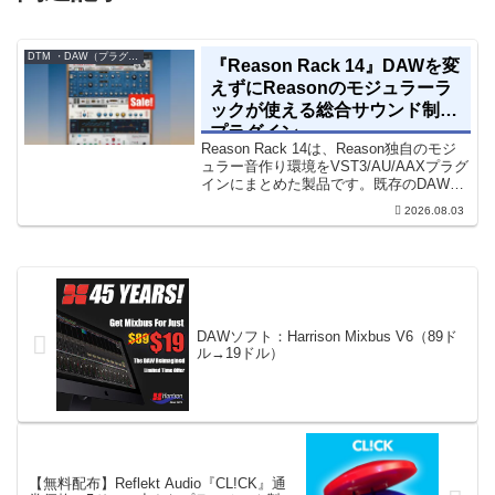
DTM ・DAW（プラグイン、シンセなど）のセール情報
『Reason Rack 14』DAWを変
えずにReasonのモジュラーラ
ックが使える総合サウンド制作
プラグイン
Reason Rack 14は、Reason独自のモジ
ュラー音作り環境をVST3/AU/AAXプラグ
インにまとめた製品です。既存のDAWを
乗り換えることなく、68種類のシンセや
2026.08.03
エフェクト、CV配線をそのままトラック
に追加できます。通常199...
DAWソフト：Harrison Mixbus V6（89ド
ル→19ドル）
【無料配布】Reflekt Audio『CL!CK』通