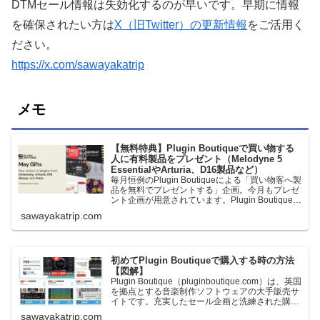
DTMセール情報は失効化するのが早いです。早期に情報
を確保されたい方は
X（旧Twitter）の更新情報
をご活用く
ださい。
https://x.com/sawayakatrip
メモ
【無料特典】Plugin Boutiqueで買い物する
人に有料製品をプレゼント（Melodyne 5
EssentialやArturia、D16製品など）
毎月恒例のPlugin Boutiqueによる「買い物客へ製
品を無料でプレゼントする」企画。今月もプレゼ
ント企画が用意されています。Plugin Boutiqueで
一定額以上のお金を出して何かを購入すれば、以
sawayakatrip.com
下に紹介するプレゼントを無料で貰うことができ
ます。＊無料配布終了予定日：日本時間：
6/1（月…
初めてPlugin Boutiqueで購入する時の方法
【図解】
Plugin Boutique（pluginboutique.com）は、英国
を拠点とする音楽制作ソフトウェアの大手販売サ
イトです。充実したセール企画と洗練された購入
システムで、世界中のミュージシャンに利用され
sawayakatrip.com