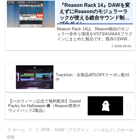
DTM ・DAW（プラグイン、シンセなど）のセール情報
『Reason Rack 14』DAWを変
えずにReasonのモジュラーラ
ックが使える総合サウンド制作
プラグイン
Reason Rack 14は、Reason独自のモジ
ュラー音作り環境をVST3/AU/AAXプラグ
インにまとめた製品です。既存のDAWを
乗り換えることなく、68種類のシンセや
2026.08.03
エフェクト、CV配線をそのままトラック
に追加できます。通常199...
Tracktion：全製品40%OFFクーポン配付
中
【ハロウィーン記念で無料配布】Sound
Packs for Halloween 🎃（Reason専用サ
ウンドパック2製品）
ホーム
DTM ・DAW（プラグイン、シンセなど）のセール
情報