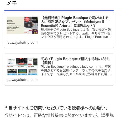
メモ
【無料特典】Plugin Boutiqueで買い物する
人に有料製品をプレゼント（Melodyne 5
EssentialやArturia、D16製品など）
毎月恒例のPlugin Boutiqueによる「買い物客へ製
品を無料でプレゼントする」企画。今月もプレゼ
ント企画が用意されています。Plugin Boutiqueで
一定額以上のお金を出して何かを購入すれば、以
sawayakatrip.com
下に紹介するプレゼントを無料で貰うことができ
ます。＊無料配布終了予定日：日本時間：
6/1（月…
初めてPlugin Boutiqueで購入する時の方法
【図解】
Plugin Boutique（pluginboutique.com）は、英国
を拠点とする音楽制作ソフトウェアの大手販売サ
イトです。充実したセール企画と洗練された購入
システムで、世界中のミュージシャンに利用され
sawayakatrip.com
ています。Plugin Boutiqueのメインページ購入前
に知っておきたいこと価格表示に…
＊当サイトをご訪問いただいている読者様へのお願い。
当サイトでは、正確な情報提供に努めていますが、誤字脱