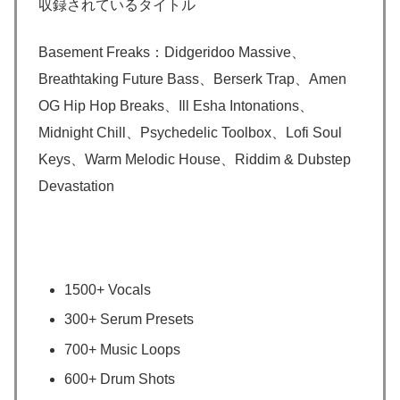
収録されているタイトル
Basement Freaks：Didgeridoo Massive、
Breathtaking Future Bass、Berserk Trap、Amen
OG Hip Hop Breaks、Ill Esha Intonations、
Midnight Chill、Psychedelic Toolbox、Lofi Soul
Keys、Warm Melodic House、Riddim & Dubstep
Devastation
1500+ Vocals
300+ Serum Presets
700+ Music Loops
600+ Drum Shots