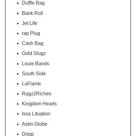
Duffle Bag
Bank Roll
Jet Life
rap Plug
Cash Bag
Gold Slugz
Louie Bands
South Side
LaFlame
Ragz2Riches
Kingdom Hearts
Issa Lituation
Astro Globe
Dripp