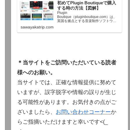
初めてPlugin Boutiqueで購入
終了予定日：日本時間：6/1（月…
する時の方法【図解】
Plugin
Boutique（pluginboutique.com）は、
英国を拠点とする音楽制作ソフトウェ
アの大手販売サイトです。充実したセ
sawayakatrip.com
ール企画と洗練された購入システム
で、世界中のミュージシャンに利用さ
れています。Plugin Boutiqueのメイン
ページ購入前に知っておきたいこと価
格表示に…
＊当サイトをご訪問いただいている読者
様へのお願い。
当サイトでは、正確な情報提供に努めて
いますが、誤字脱字や情報の誤りが生じ
る可能性があります。お気付きの点がご
ざいましたら、
お問い合わせコーナー
か
らご指摘いただけますと幸いです<(_