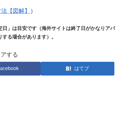
の方法【図解】
）
定日」は目安です（海外サイトは終了日がかなりアバ
りする場合があります）。
ェアする
acebook
はてブ