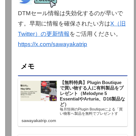
DTMセール情報は失効化するのが早いで
す。早期に情報を確保されたい方は
X（旧
Twitter）の更新情報
をご活用ください。
https://x.com/sawayakatrip
メモ
【無料特典】Plugin Boutique
で買い物する人に有料製品をプ
レゼント（Melodyne 5
EssentialやArturia、D16製品な
ど）
毎月恒例のPlugin Boutiqueによる「買
い物客へ製品を無料でプレゼントす
る」企画。今月もプレゼント企画が用
sawayakatrip.com
意されています。Plugin Boutiqueで一
定額以上のお金を出して何かを購入す
れば、以下に紹介するプレゼントを無
料で貰うことができます。＊無料配布