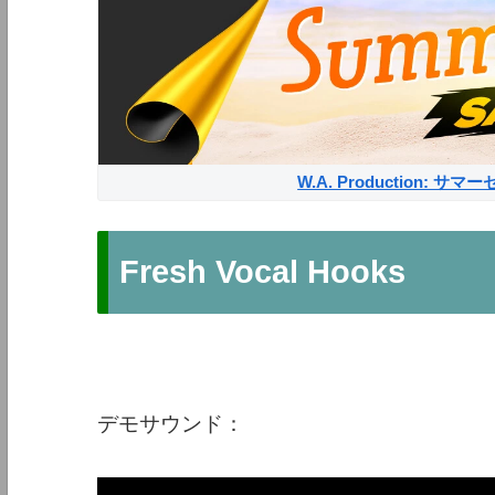
W.A. Production: 
Fresh Vocal Hooks
デモサウンド：