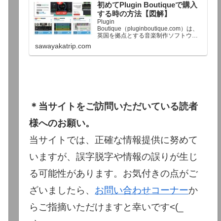
初めてPlugin Boutiqueで購入
終了予定日：日本時間：6/1（月…
する時の方法【図解】
Plugin
Boutique（pluginboutique.com）は、
英国を拠点とする音楽制作ソフトウェ
アの大手販売サイトです。充実したセ
sawayakatrip.com
ール企画と洗練された購入システム
で、世界中のミュージシャンに利用さ
れています。Plugin Boutiqueのメイン
ページ購入前に知っておきたいこと価
格表示に…
＊当サイトをご訪問いただいている読者
様へのお願い。
当サイトでは、正確な情報提供に努めて
いますが、誤字脱字や情報の誤りが生じ
る可能性があります。お気付きの点がご
ざいましたら、
お問い合わせコーナー
か
らご指摘いただけますと幸いです<(_