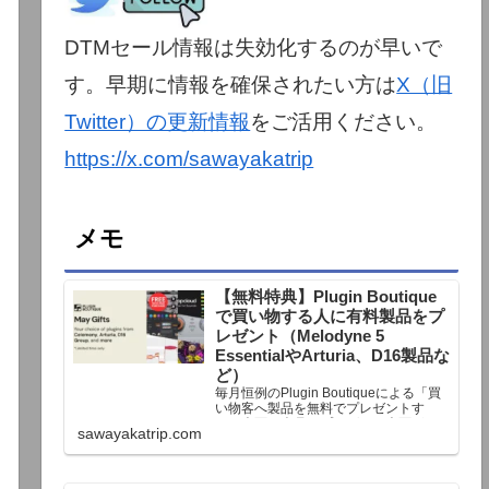
DTMセール情報は失効化するのが早いで
す。早期に情報を確保されたい方は
X（旧
Twitter）の更新情報
をご活用ください。
https://x.com/sawayakatrip
メモ
【無料特典】Plugin Boutique
で買い物する人に有料製品をプ
レゼント（Melodyne 5
EssentialやArturia、D16製品な
ど）
毎月恒例のPlugin Boutiqueによる「買
い物客へ製品を無料でプレゼントす
る」企画。今月もプレゼント企画が用
sawayakatrip.com
意されています。Plugin Boutiqueで一
定額以上のお金を出して何かを購入す
れば、以下に紹介するプレゼントを無
料で貰うことができます。＊無料配布