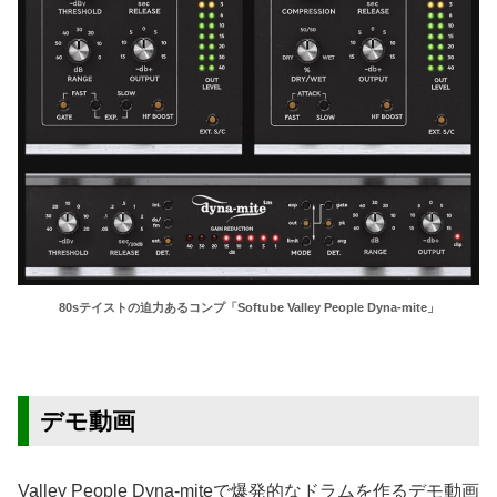
80sテイストの迫力あるコンプ「Softube Valley People Dyna-mite」
デモ動画
Valley People Dyna-miteで爆発的なドラムを作るデモ動画