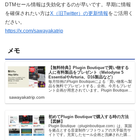
DTMセール情報は失効化するのが早いです。早期に情報
を確保されたい方は
X（旧Twitter）の更新情報
をご活用く
ださい。
https://x.com/sawayakatrip
メモ
【無料特典】Plugin Boutiqueで買い物する
人に有料製品をプレゼント（Melodyne 5
EssentialやArturia、D16製品など）
毎月恒例のPlugin Boutiqueによる「買い物客へ製
品を無料でプレゼントする」企画。今月もプレゼ
ント企画が用意されています。Plugin Boutiqueで
一定額以上のお金を出して何かを購入すれば、以
sawayakatrip.com
下に紹介するプレゼントを無料で貰うことができ
ます。＊無料配布終了予定日：日本時間：
6/1（月…
初めてPlugin Boutiqueで購入する時の方法
【図解】
Plugin Boutique（pluginboutique.com）は、英国
を拠点とする音楽制作ソフトウェアの大手販売サ
イトです。充実したセール企画と洗練された購入
システムで、世界中のミュージシャンに利用され