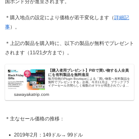
国ポンド分が進呈されます。
＊購入地点の設定により価格が若干変化します（
詳細記
事
）。
＊上記の製品を購入時に、以下の製品が無料でプレゼント
されます（11/21夕方まで）。
【購入者用プレゼント】PiBで買い物する人全員
にを有料製品を無料進呈
毎月恒例のPlugin Boutiqueによる「買い物客へ有料製品を
無料でプレゼントする」企画。今月11月は、ブラックフラ
イデーセール月間らしく複数のオマケが用意されていま
す。購入金額に関わらずPlugin Boutiqueでお金を出して何
かを購入すれば、これらのプレゼントを無料で貰うことが
sawayakatrip.com
できます...
＊主なセール価格の推移：
2019年2月：149ドル→ 99ドル