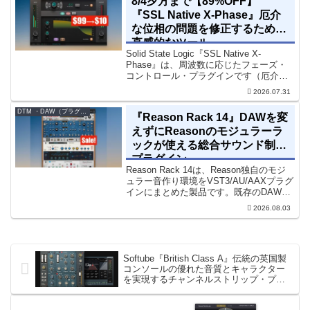
8/4夕方まで【89%OFF】
『SSL Native X-Phase』厄介
な位相の問題を修正するための
直感的なツール
Solid State Logic『SSL Native X-
Phase』は、周波数に応じたフェーズ・
コントロール・プラグインです（厄介な
位相の問題を修正するための直感的なツ
2026.07.31
ールです）。特定の周波数で位相をシフ
トさせるオールパスフィルターで...
DTM ・DAW（プラグイン、シンセなど）のセール情報
『Reason Rack 14』DAWを変
えずにReasonのモジュラーラ
ックが使える総合サウンド制作
プラグイン
Reason Rack 14は、Reason独自のモジ
ュラー音作り環境をVST3/AU/AAXプラグ
インにまとめた製品です。既存のDAWを
乗り換えることなく、68種類のシンセや
2026.08.03
エフェクト、CV配線をそのままトラック
に追加できます。通常199...
Softube『British Class A』伝統の英国製
コンソールの優れた音質とキャラクター
を実現するチャンネルストリップ・プラ
グイン