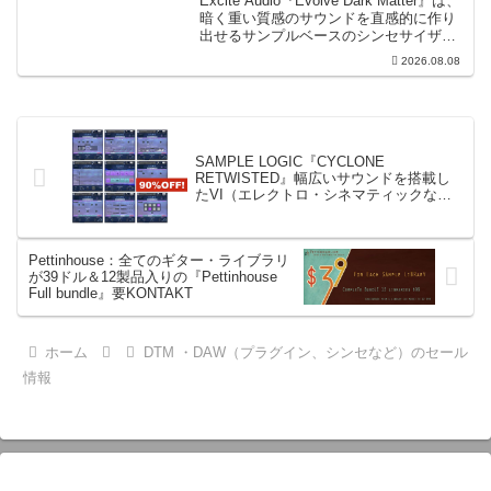
Excite Audio『Evolve Dark Matter』は、
暗く重い質感のサウンドを直感的に作り
出せるサンプルベースのシンセサイザー
です。ダークD&Bやアトモスフェリッ
2026.08.08
ク・テクノ、シネマティック作品に適し
た暗色系ハイブリッド音源です...
SAMPLE LOGIC『CYCLONE
RETWISTED』幅広いサウンドを搭載し
たVI（エレクトロ・シネマティックなど
のリード、パッド、ドラム、ベースな
ど）
Pettinhouse：全てのギター・ライブラリ
が39ドル＆12製品入りの『Pettinhouse
Full bundle』要KONTAKT
ホーム
DTM ・DAW（プラグイン、シンセなど）のセール
情報