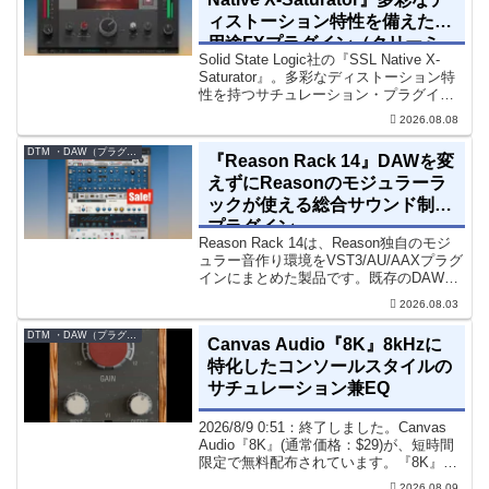
ィストーション特性を備えた多
用途FXプラグイン（クリーミ
Solid State Logic社の『SSL Native X-
ィ＆ウォームなサウンド）
Saturator』。多彩なディストーション特
性を持つサチュレーション・プラグイン
です。音楽制作者、エンジニアの間でも
2026.08.08
評価の高い製品です。競合するサチュレ
ーション系の製品では...
DTM ・DAW（プラグイン、シンセなど）のセール情報
『Reason Rack 14』DAWを変
えずにReasonのモジュラーラ
ックが使える総合サウンド制作
プラグイン
Reason Rack 14は、Reason独自のモジ
ュラー音作り環境をVST3/AU/AAXプラグ
インにまとめた製品です。既存のDAWを
乗り換えることなく、68種類のシンセや
2026.08.03
エフェクト、CV配線をそのままトラック
に追加できます。通常199...
DTM ・DAW（プラグイン、シンセなど）のセール情報
Canvas Audio『8K』8kHzに
特化したコンソールスタイルの
サチュレーション兼EQ
2026/8/9 0:51：終了しました。Canvas
Audio『8K』(通常価格：$29)が、短時間
限定で無料配布されています。『8K』
は、手軽に高域の存在感とアナログ的な
2026.08.09