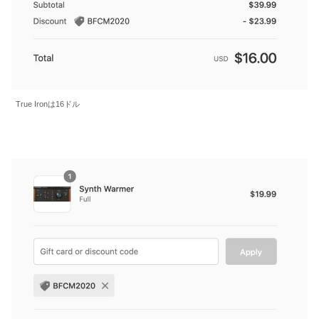
True Ironは16ドル