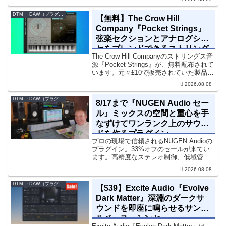
質感をミックスに加えることができる
「8kHz」に特化したコンソー...
DTM ・DAW（プラグイン、シンセなど）のセール情報
【無料】The Crow Hill
Company『Pocket Strings』
弦楽セクションとアナログシン
セをブレンドできるストリング
The Crow Hill Companyのストリングス音
ス音源プラグイン
源『Pocket Strings』が、無料配布されて
います。元々£10で販売されていた製品で
す。『Pocket Strings』についてPocket
2026.08.08
Stringsは、生の弦楽セクシ...
DTM ・DAW（プラグイン、シンセなど）のセール情報
8/17まで『NUGEN Audio セー
ル』ミックスの空間と重心を手
なずけてワンランク上のサウン
ドを作るプラグイン
プロの現場で信頼されるNUGEN Audioの
プラグイン。33%オフのセールが来てい
ます。高精度なステレオ制御、低域管
理、リバーブツールが揃っています。モ
2026.08.08
ノラル再生でも崩さずにミックス全体の
立体感と明瞭さを改善させることができ
DTM ・DAW（プラグイン、シンセなど）のセール情報
【$39】Excite Audio『Evolve
ます。現在、全...
Dark Matter』深淵のダークサ
ウンドを即座に鳴らせるサンプ
ルベース・シンセ