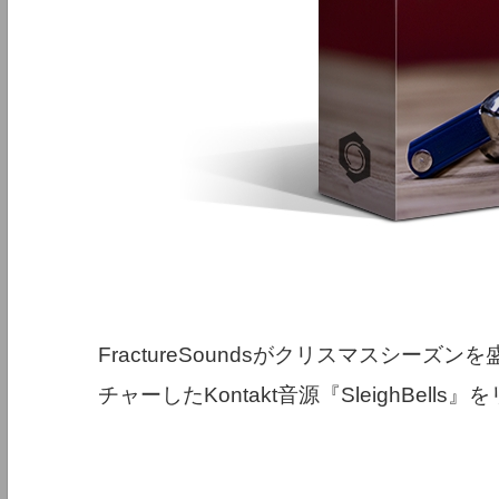
FractureSoundsがクリスマスシー
チャーしたKontakt音源『SleighBel