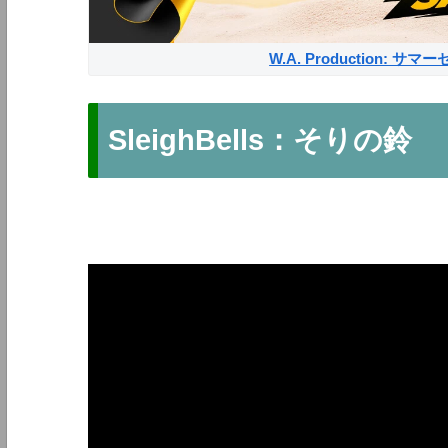
W.A. Production: 
SleighBells：そりの鈴